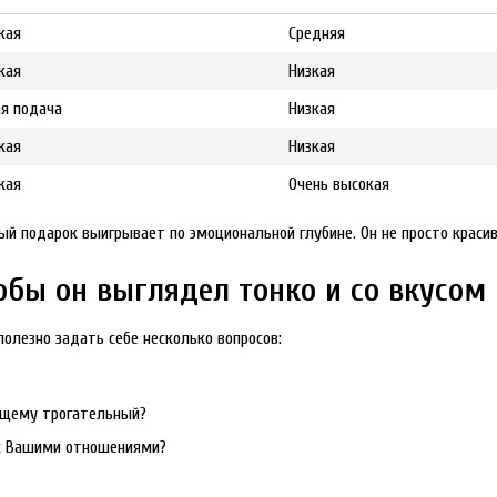
кая
Средняя
кая
Низкая
я подача
Низкая
кая
Низкая
кая
Очень высокая
ый подарок выигрывает по эмоциональной глубине. Он не просто краси
обы он выглядел тонко и со вкусом
олезно задать себе несколько вопросов:
ящему трогательный?
 с Вашими отношениями?