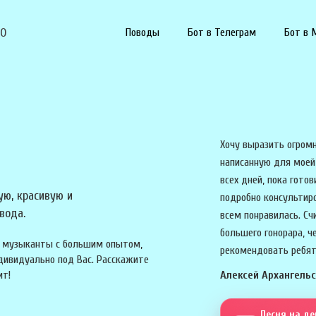
90
Поводы
Бот в Телеграм
Бот в 
Хочу выразить огромн
написанную для моей
всех дней, пока готов
ую, красивую и
подробно консультиро
вода.
всем понравилась. Сч
большего гонорара, ч
ые музыканты с большим опытом,
рекомендовать ребят
дивидуально под Вас. Расскажите
ит!
Алексей Архангель
Песня на д