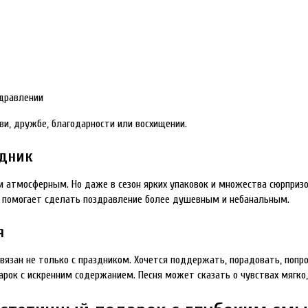
здравлении
ви, дружбе, благодарности или восхищении.
здник
и атмосферным. Но даже в сезон ярких упаковок и множества сюрпризо
ня помогает сделать поздравление более душевным и небанальным.
я
связан не только с праздником. Хочется поддержать, порадовать, поп
арок с искренним содержанием. Песня может сказать о чувствах мягко, 