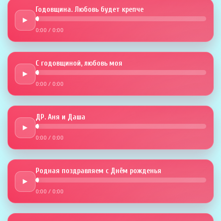
Годовщина. Любовь будет крепче
►
0:00
/
0:00
С годовщиной, любовь моя
►
0:00
/
0:00
ДР. Аня и Даша
►
0:00
/
0:00
Родная поздравляем с Днём рожденья
►
0:00
/
0:00