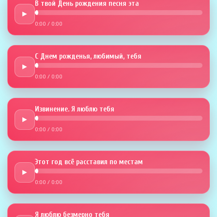
В твой День рождения песня эта
►
0:00
/
0:00
С Днем рожденья, любимый, тебя
►
0:00
/
0:00
Извинение. Я люблю тебя
►
0:00
/
0:00
Этот год всё расставил по местам
►
0:00
/
0:00
Я люблю безмерно тебя