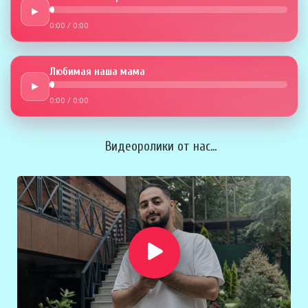
►
0:00
/
0:00
Любимая наша мама
►
0:00
/
0:00
Видеоролики от нас...