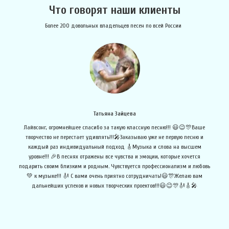
Что говорят наши клиенты
Более 200 довольных владельцев песен по всей России
Алексей Дигай
е
Хочу поблагодарить Лайвсонг за то, что подошёл с душой и сделал все не
просто качественно, а нереально профессионально и круто! Песня получилась
бомбой, хочу заказать ещё один трек для друзей! Ребята спасибо что вы
об
есть и делаете песни, которые трогают за душу!) Удачи Вам!
в 
овь