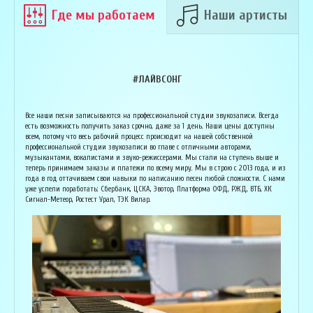
Где мы работаем
Наши артисты
#ЛАЙВСОНГ
Армен Алавердян
Основатель организации "Лайвсонг". С детства занимается музыкой, пишет
Вока
Все наши песни записываются на профессиональной студии звукозаписи. Всегда
аранжировки, делает сведение и мастеринг на профессиональном уровне.
буду
есть возможность получить заказ срочно, даже за 1 день. Наши цены доступны
Может сделать коммерческий звук даже по записи с диктофона :) Состоит в
Зани
всем, потому что весь рабочий процесс происходит на нашей собственной
дуэте "Ag Jan", и выступает на концертах по всей России. Снимает клипы
куль
профессиональной студии звукозаписи во главе с отличными авторами,
вместе со своими музыкантами, и они собирают более 1 млн. просмотров на
соби
музыкантами, вокалистами и звуко-режиссерами. Мы стали на ступень выше и
ютубе! В основном пишет песни о любви, семье и ценностях жизни. Армен
нуля
теперь принимаем заказы и платежи по всему миру. Мы в строю с 2013 года, и из
сделает из вашей истории настоящую конфетку, обращайтесь!
слов
года в год оттачиваем свои навыки по написанию песен любой сложности. С нами
и ор
уже успели поработать: Сбербанк, ЦСКА, Эвотор, Платформа ОФД, РЖД, ВТБ, ХК
Исполнитель, звукорежиссёр
Сигнал-Метеор, Ростест Урал, ТЭК Вилар.