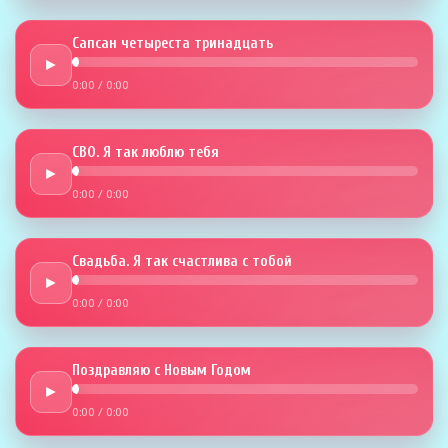
Сапсан четыреста тринадцать
►
0:00
/
0:00
СВО. Я так люблю тебя
►
0:00
/
0:00
Свадьба. Я так счастлива с тобой
►
0:00
/
0:00
Поздравляю с Новым Годом
►
0:00
/
0:00