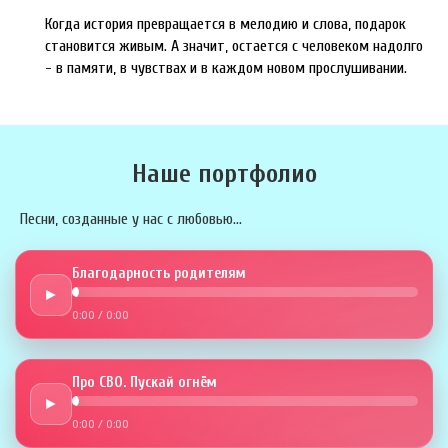
Когда история превращается в мелодию и слова, подарок
становится живым. А значит, остается с человеком надолго
- в памяти, в чувствах и в каждом новом прослушивании.
Наше портфолио
Песни, созданные у нас с любовью...
Благодарность родителям
►
0:00
/
0:00
Про СВО. Пускай огнём
►
0:00
/
0:00