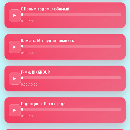
С Новым годом, любимый
►
0:00
/
0:00
Память. Мы будем помнить
►
0:00
/
0:00
Гимн. RIKGROUP
►
0:00
/
0:00
Годовщина. Летят года
►
0:00
/
0:00