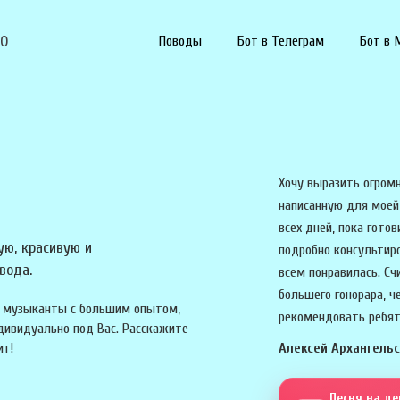
90
Поводы
Бот в Телеграм
Бот в 
Хочу выразить огромн
написанную для моей
всех дней, пока готов
ую, красивую и
подробно консультиро
вода.
всем понравилась. Сч
большего гонорара, ч
ые музыканты с большим опытом,
рекомендовать ребят
дивидуально под Вас. Расскажите
ит!
Алексей Архангель
Песня на д