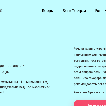
90
Поводы
Бот в Телеграм
Бот в 
Хочу выразить огромн
написанную для моей
всех дней, пока готов
ую, красивую и
подробно консультиро
вода.
всем понравилась. Сч
большего гонорара, ч
ые музыканты с большим опытом,
рекомендовать ребят
дивидуально под Вас. Расскажите
ит!
Алексей Архангель
Песня на д