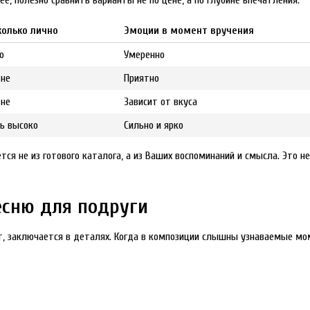
, полезно сравнить варианты не по цене, а по глубине впечатления.
колько лично
Эмоции в момент вручения
о
Умеренно
дне
Приятно
дне
Зависит от вкуса
ь высоко
Сильно и ярко
ется не из готового каталога, а из Ваших воспоминаний и смысла. Это н
есню для подруги
ет, заключается в деталях. Когда в композиции слышны узнаваемые мо