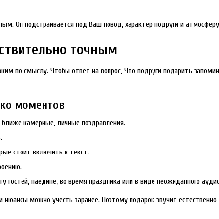
ым. Он подстраивается под Ваш повод, характер подруги и атмосферу
йствительно точным
ким по смыслу. Чтобы ответ на вопрос, Что подруги подарить запоми
ько моментов
 ближе камерные, личные поздравления.
.
орые стоит включить в текст.
роению.
гу гостей, наедине, во время праздника или в виде неожиданного ауди
ти нюансы можно учесть заранее. Поэтому подарок звучит естественно 