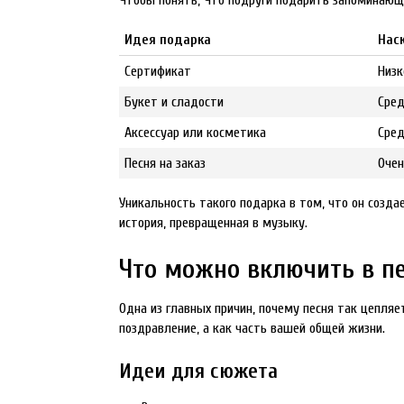
Чтобы понять, Что подруги подарить запоминающее
Идея подарка
Нас
Сертификат
Низк
Букет и сладости
Сре
Аксессуар или косметика
Сре
Песня на заказ
Очен
Уникальность такого подарка в том, что он созда
история, превращенная в музыку.
Что можно включить в п
Одна из главных причин, почему песня так цепля
поздравление, а как часть вашей общей жизни.
Идеи для сюжета