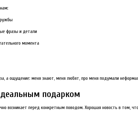
инам:
дружбы
ные фразы и детали
огательного момента
за, а ощущение: меня знают, меня любят, про меня подумали неформаль
 идеальным подарком
чно возникает перед конкретным поводом. Хорошая новость в том, что 