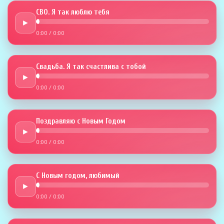
СВО. Я так люблю тебя
►
0:00
/
0:00
Свадьба. Я так счастлива с тобой
►
0:00
/
0:00
Поздравляю с Новым Годом
►
0:00
/
0:00
С Новым годом, любимый
►
0:00
/
0:00