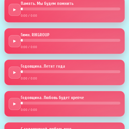
Память. Мы будем помнить
►
0:00
/
0:00
Гимн. RIKGROUP
►
0:00
/
0:00
Годовщина. Летят года
►
0:00
/
0:00
Годовщина. Любовь будет крепче
►
0:00
/
0:00