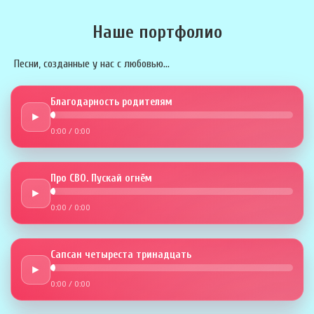
Наше портфолио
Песни, созданные у нас с любовью...
Благодарность родителям
►
0:00
/
0:00
Про СВО. Пускай огнём
►
0:00
/
0:00
Сапсан четыреста тринадцать
►
0:00
/
0:00