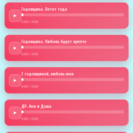
Годовщина. Летят года
►
0:00
/
0:00
Годовщина. Любовь будет крепче
►
0:00
/
0:00
С годовщиной, любовь моя
►
0:00
/
0:00
ДР. Аня и Даша
►
0:00
/
0:00