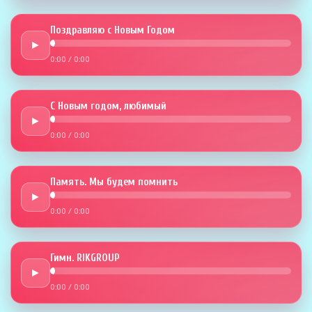
Поздравляю с Новым Годом
►
0:00
/
0:00
С Новым годом, любимый
►
0:00
/
0:00
Память. Мы будем помнить
►
0:00
/
0:00
Гимн. RIKGROUP
►
0:00
/
0:00