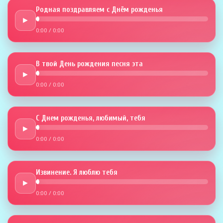
Родная поздравляем с Днём рожденья
►
0:00
/
0:00
В твой День рождения песня эта
►
0:00
/
0:00
С Днем рожденья, любимый, тебя
►
0:00
/
0:00
Извинение. Я люблю тебя
►
0:00
/
0:00