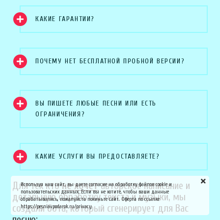
КАКИЕ ГАРАНТИИ?
ПОЧЕМУ НЕТ БЕСПЛАТНОЙ ПРОБНОЙ ВЕРСИИ?
ВЫ ПИШЕТЕ ЛЮБЫЕ ПЕСНИ ИЛИ ЕСТЬ
ОГРАНИЧЕНИЯ?
КАКИЕ УСЛУГИ ВЫ ПРЕДОСТАВЛЯЕТЕ?
Для тех кто
не хочет
авторское написание и
Используя наш сайт, вы даете согласие на обработку файлов cookie и
пользовательских данных. Если вы не хотите, чтобы ваши данные
детальную обработку текста и музыки, мы
обрабатывались, пожалуйста покиньте сайт. Оферта по ссылке
создали бота, который сгенерирует для Вас
https://pesniavpodarok.ru/privacy
песню: