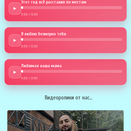
Этот год всё расставил по местам
►
0:00
/
0:00
Я люблю безмерно тебя
►
0:00
/
0:00
Любимая наша мама
►
0:00
/
0:00
Видеоролики от нас...