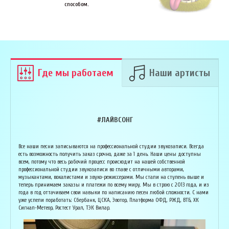
способом.
Где мы работаем
Наши артисты
#ЛАЙВСОНГ
Армен Алавердян
Основатель организации "Лайвсонг". С детства занимается музыкой, пишет
Вока
Все наши песни записываются на профессиональной студии звукозаписи. Всегда
аранжировки, делает сведение и мастеринг на профессиональном уровне.
буду
есть возможность получить заказ срочно, даже за 1 день. Наши цены доступны
Может сделать коммерческий звук даже по записи с диктофона :) Состоит в
Зани
всем, потому что весь рабочий процесс происходит на нашей собственной
дуэте "Ag Jan", и выступает на концертах по всей России. Снимает клипы
куль
профессиональной студии звукозаписи во главе с отличными авторами,
вместе со своими музыкантами, и они собирают более 1 млн. просмотров на
соби
музыкантами, вокалистами и звуко-режиссерами. Мы стали на ступень выше и
ютубе! В основном пишет песни о любви, семье и ценностях жизни. Армен
нуля
теперь принимаем заказы и платежи по всему миру. Мы в строю с 2013 года, и из
сделает из вашей истории настоящую конфетку, обращайтесь!
слов
года в год оттачиваем свои навыки по написанию песен любой сложности. С нами
и ор
уже успели поработать: Сбербанк, ЦСКА, Эвотор, Платформа ОФД, РЖД, ВТБ, ХК
Исполнитель, звукорежиссёр
Сигнал-Метеор, Ростест Урал, ТЭК Вилар.