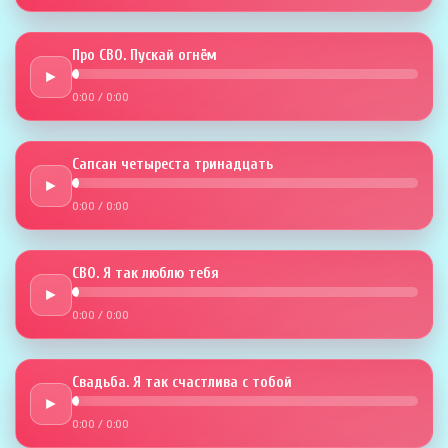
Про СВО. Пускай огнём
►
0:00
/
0:00
Сапсан четыреста тринадцать
►
0:00
/
0:00
СВО. Я так люблю тебя
►
0:00
/
0:00
Свадьба. Я так счастлива с тобой
►
0:00
/
0:00