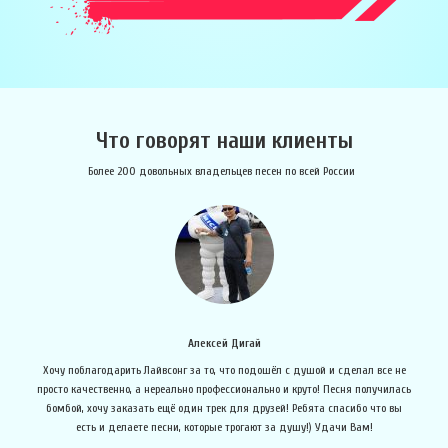
Что говорят наши клиенты
Более 200 довольных владельцев песен по всей России
Алексей Дигай
е
Хочу поблагодарить Лайвсонг за то, что подошёл с душой и сделал все не
просто качественно, а нереально профессионально и круто! Песня получилась
бомбой, хочу заказать ещё один трек для друзей! Ребята спасибо что вы
об
есть и делаете песни, которые трогают за душу!) Удачи Вам!
в 
овь