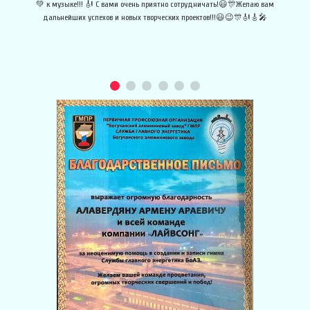
💚 к музыке!!! 🎻 С вами очень приятно сотрудничать!😃🎊Желаю вам
дальнейших успехов и новых творческих проектов!!!😃😉🎊🎻🎸🎤