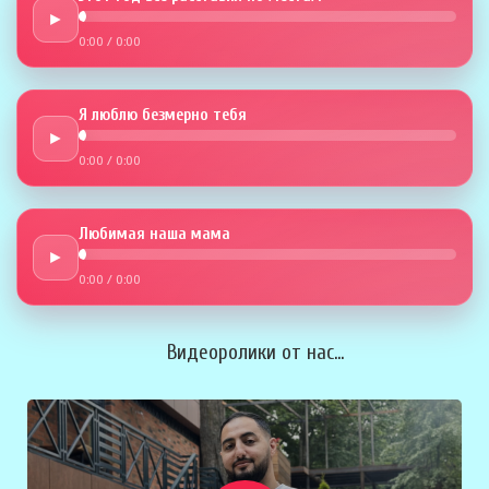
►
0:00
/
0:00
Я люблю безмерно тебя
►
0:00
/
0:00
Любимая наша мама
►
0:00
/
0:00
Видеоролики от нас...