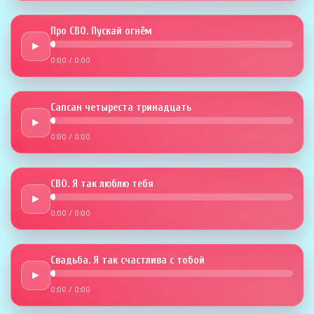
Про СВО. Пускай огнём
►
0:00
/
0:00
Сапсан четыреста тринадцать
►
0:00
/
0:00
СВО. Я так люблю тебя
►
0:00
/
0:00
Свадьба. Я так счастлива с тобой
►
0:00
/
0:00