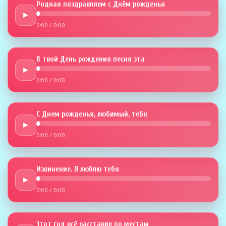
Родная поздравляем с Днём рожденья
►
0:00
/
0:00
В твой День рождения песня эта
►
0:00
/
0:00
С Днем рожденья, любимый, тебя
►
0:00
/
0:00
Извинение. Я люблю тебя
►
0:00
/
0:00
Этот год всё расставил по местам