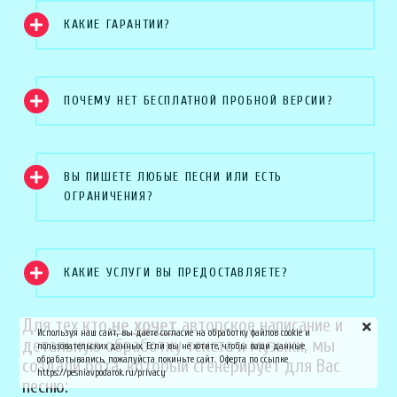
КАКИЕ ГАРАНТИИ?
ПОЧЕМУ НЕТ БЕСПЛАТНОЙ ПРОБНОЙ ВЕРСИИ?
ВЫ ПИШЕТЕ ЛЮБЫЕ ПЕСНИ ИЛИ ЕСТЬ
ОГРАНИЧЕНИЯ?
КАКИЕ УСЛУГИ ВЫ ПРЕДОСТАВЛЯЕТЕ?
Для тех кто
не хочет
авторское написание и
Используя наш сайт, вы даете согласие на обработку файлов cookie и
детальную обработку текста и музыки, мы
пользовательских данных. Если вы не хотите, чтобы ваши данные
обрабатывались, пожалуйста покиньте сайт. Оферта по ссылке
создали бота, который сгенерирует для Вас
https://pesniavpodarok.ru/privacy
песню: