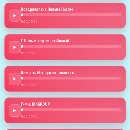
Поздравляю с Новым Годом
►
0:00
/
0:00
С Новым годом, любимый
►
0:00
/
0:00
Память. Мы будем помнить
►
0:00
/
0:00
Гимн. RIKGROUP
►
0:00
/
0:00