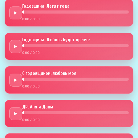
Годовщина. Летят года
►
0:00
/
0:00
Годовщина. Любовь будет крепче
►
0:00
/
0:00
С годовщиной, любовь моя
►
0:00
/
0:00
ДР. Аня и Даша
►
0:00
/
0:00