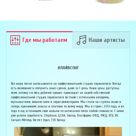
Где мы работаем
Наши артисты
#ЛАЙВСОНГ
Армен Алавердян
Основатель организации "Лайвсонг". С детства занимается музыкой, пишет
Вока
Все наши песни записываются на профессиональной студии звукозаписи. Всегда
аранжировки, делает сведение и мастеринг на профессиональном уровне.
буду
есть возможность получить заказ срочно, даже за 1 день. Наши цены доступны
Может сделать коммерческий звук даже по записи с диктофона :) Состоит в
Зани
всем, потому что весь рабочий процесс происходит на нашей собственной
дуэте "Ag Jan", и выступает на концертах по всей России. Снимает клипы
куль
профессиональной студии звукозаписи во главе с отличными авторами,
вместе со своими музыкантами, и они собирают более 1 млн. просмотров на
соби
музыкантами, вокалистами и звуко-режиссерами. Мы стали на ступень выше и
ютубе! В основном пишет песни о любви, семье и ценностях жизни. Армен
нуля
теперь принимаем заказы и платежи по всему миру. Мы в строю с 2013 года, и из
сделает из вашей истории настоящую конфетку, обращайтесь!
слов
года в год оттачиваем свои навыки по написанию песен любой сложности. С нами
и ор
уже успели поработать: Сбербанк, ЦСКА, Эвотор, Платформа ОФД, РЖД, ВТБ, ХК
Исполнитель, звукорежиссёр
Сигнал-Метеор, Ростест Урал, ТЭК Вилар.