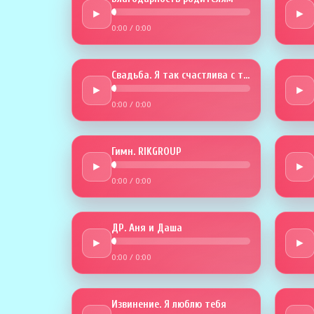
►
►
0:00
/
0:00
Свадьба. Я так счастлива с тобой
►
►
0:00
/
0:00
Гимн. RIKGROUP
►
►
0:00
/
0:00
ДР. Аня и Даша
►
►
0:00
/
0:00
Извинение. Я люблю тебя