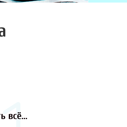
а
ь всё...