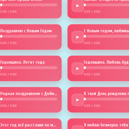
►
0:00
/
0:00
0:00
/
0:00
Поздравляю с Новым Годом
С Новым годом, любимы
►
0:00
/
0:00
0:00
/
0:00
Годовщина. Летят года
►
0:00
/
0:00
0:00
/
0:00
Родная поздравляем с Днём рожденья
►
0:00
/
0:00
0:00
/
0:00
Этот год всё расставил по местам
Я люблю безмерно тебя