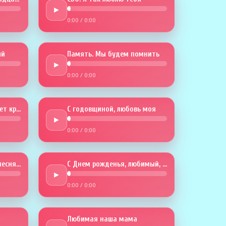
►
0:00
/
0:00
й
Память. Мы будем помнить
►
0:00
/
0:00
Годовщина. Любовь будет крепче
С годовщиной, любовь моя
►
0:00
/
0:00
В твой День рождения песня эта
С Днем рожденья, любимый, тебя
►
0:00
/
0:00
Любимая наша мама