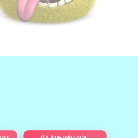
Сапсан четыреста тринадцать
СВО. Я так люблю тебя