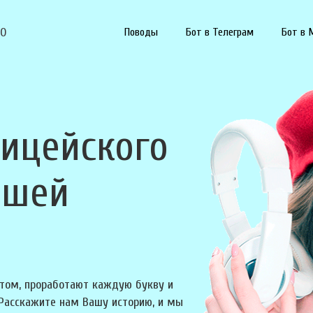
90
Поводы
Бот в Телеграм
Бот в 
лицейского
ашей
том, проработают каждую букву и
 Расскажите нам Вашу историю, и мы