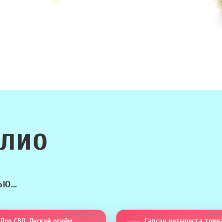
олио
ю...
Про СВО. Пускай огнём