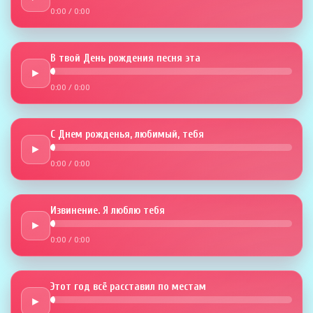
0:00
/
0:00
В твой День рождения песня эта
►
0:00
/
0:00
С Днем рожденья, любимый, тебя
►
0:00
/
0:00
Извинение. Я люблю тебя
►
0:00
/
0:00
Этот год всё расставил по местам
►