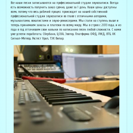
Основатель организации "Лайвсонг". С детства занимается музыкой, пишет
Вока
Все наши песни записываются на профессиональной студии звукозаписи. Всегда
аранжировки, делает сведение и мастеринг на профессиональном уровне.
буду
есть возможность получить заказ срочно, даже за 1 день. Наши цены доступны
Может сделать коммерческий звук даже по записи с диктофона :) Состоит в
Зани
всем, потому что весь рабочий процесс происходит на нашей собственной
дуэте "Ag Jan", и выступает на концертах по всей России. Снимает клипы
куль
профессиональной студии звукозаписи во главе с отличными авторами,
вместе со своими музыкантами, и они собирают более 1 млн. просмотров на
соби
музыкантами, вокалистами и звуко-режиссерами. Мы стали на ступень выше и
ютубе! В основном пишет песни о любви, семье и ценностях жизни. Армен
нуля
теперь принимаем заказы и платежи по всему миру. Мы в строю с 2013 года, и из
сделает из вашей истории настоящую конфетку, обращайтесь!
слов
года в год оттачиваем свои навыки по написанию песен любой сложности. С нами
и ор
уже успели поработать: Сбербанк, ЦСКА, Эвотор, Платформа ОФД, РЖД, ВТБ, ХК
Исполнитель, звукорежиссёр
Сигнал-Метеор, Ростест Урал, ТЭК Вилар.