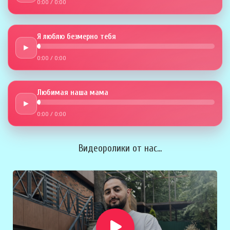
0:00
/
0:00
Я люблю безмерно тебя
►
0:00
/
0:00
Любимая наша мама
►
0:00
/
0:00
Видеоролики от нас...