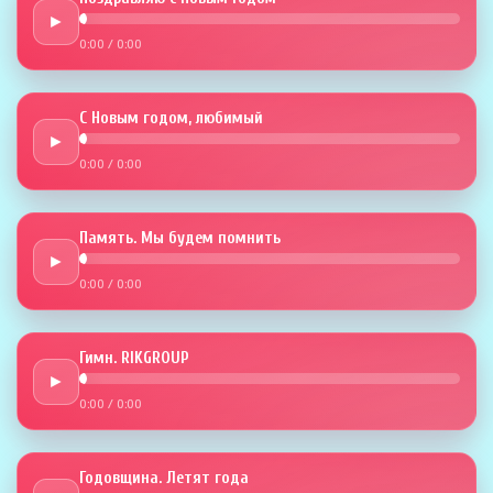
►
0:00
/
0:00
С Новым годом, любимый
►
0:00
/
0:00
Память. Мы будем помнить
►
0:00
/
0:00
Гимн. RIKGROUP
►
0:00
/
0:00
Годовщина. Летят года