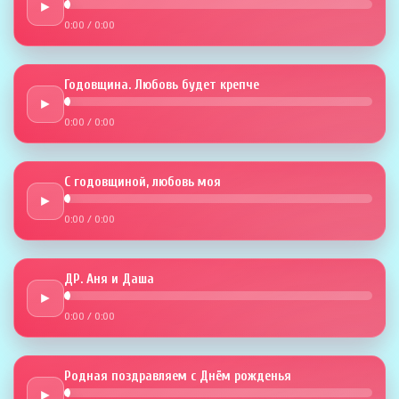
►
0:00
/
0:00
Годовщина. Любовь будет крепче
►
0:00
/
0:00
С годовщиной, любовь моя
►
0:00
/
0:00
ДР. Аня и Даша
►
0:00
/
0:00
Родная поздравляем с Днём рожденья
►