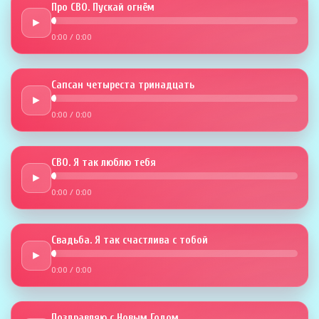
Про СВО. Пускай огнём
►
0:00
/
0:00
Сапсан четыреста тринадцать
►
0:00
/
0:00
СВО. Я так люблю тебя
►
0:00
/
0:00
Свадьба. Я так счастлива с тобой
►
0:00
/
0:00
Поздравляю с Новым Годом