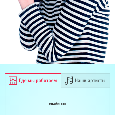
Где мы работаем
Наши артисты
#ЛАЙВСОНГ
Армен Алавердян