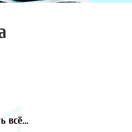
а
ь всё...