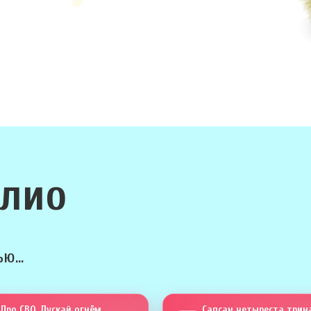
олио
ю...
Про СВО. Пускай огнём