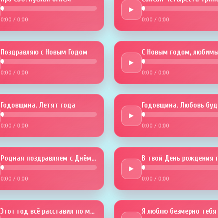
►
0:00
/
0:00
0:00
/
0:00
Поздравляю с Новым Годом
С Новым годом, любимы
►
0:00
/
0:00
0:00
/
0:00
Годовщина. Летят года
►
0:00
/
0:00
0:00
/
0:00
Родная поздравляем с Днём рожденья
►
0:00
/
0:00
0:00
/
0:00
Этот год всё расставил по местам
Я люблю безмерно тебя