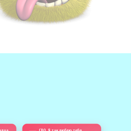
Сапсан четыреста тринадцать
СВО. Я так люблю тебя