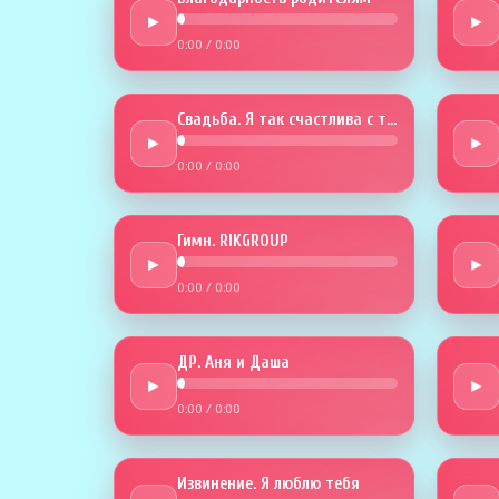
►
►
0:00
/
0:00
Свадьба. Я так счастлива с тобой
►
►
0:00
/
0:00
Гимн. RIKGROUP
►
►
0:00
/
0:00
ДР. Аня и Даша
►
►
0:00
/
0:00
Извинение. Я люблю тебя