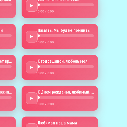
►
0:00
/
0:00
й
Память. Мы будем помнить
►
0:00
/
0:00
Годовщина. Любовь будет крепче
С годовщиной, любовь моя
►
0:00
/
0:00
В твой День рождения песня эта
С Днем рожденья, любимый, тебя
►
0:00
/
0:00
Любимая наша мама