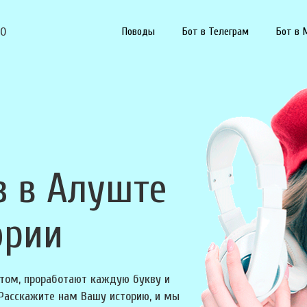
90
Поводы
Бот в Телеграм
Бот в 
з в Алуште
ории
том, проработают каждую букву и
 Расскажите нам Вашу историю, и мы