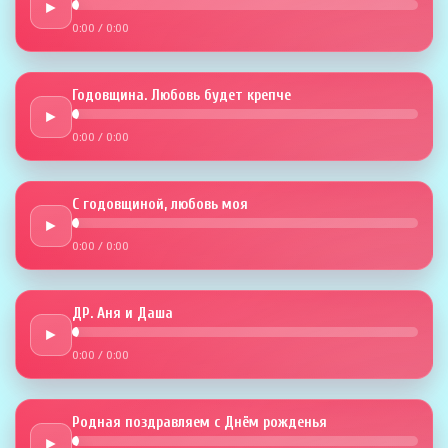
►
0:00
/
0:00
Годовщина. Любовь будет крепче
►
0:00
/
0:00
С годовщиной, любовь моя
►
0:00
/
0:00
ДР. Аня и Даша
►
0:00
/
0:00
Родная поздравляем с Днём рожденья
►