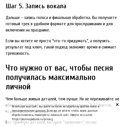
Шаг 5. Запись вокала
Дальше - запись голоса и финальная обработка. Вы получаете
готовый трек в удобном формате для прослушивания и для
включения на празднике.
Если вы хотите не просто "что-то придумать", а получить
результат под ключ, такой подход экономит время и снимает
тревожность.
Что нужно от вас, чтобы песня
получилась максимально
личной
Чем больше живых деталей, тем лучше. Но не переживайте: не
обязательно писать роман. Иногда достаточно 8-12 фактов,
Используя наш сайт, вы даете согласие на обработку файлов cookie и
пользовательских данных. Если вы не хотите, чтобы ваши данные
чтобы сделать сильный текст.
обрабатывались, пожалуйста покиньте сайт. Оферта по ссылке
https://pesniavpodarok.ru/privacy
Вот примеры деталей, которые "оживляют" песню: