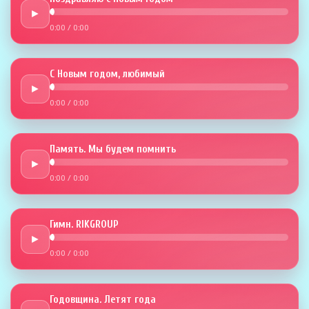
►
0:00
/
0:00
С Новым годом, любимый
►
0:00
/
0:00
Память. Мы будем помнить
►
0:00
/
0:00
Гимн. RIKGROUP
►
0:00
/
0:00
Годовщина. Летят года