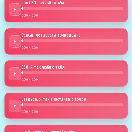
Про СВО. Пускай огнём
►
0:00
/
0:00
Сапсан четыреста тринадцать
►
0:00
/
0:00
СВО. Я так люблю тебя
►
0:00
/
0:00
Свадьба. Я так счастлива с тобой
►
0:00
/
0:00
Поздравляю с Новым Годом