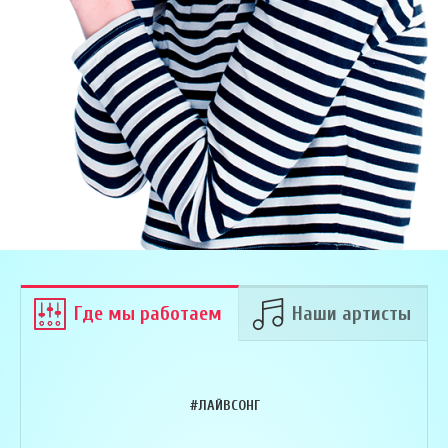
Где мы работаем
Наши артисты
#ЛАЙВСОНГ
Армен Алавердян