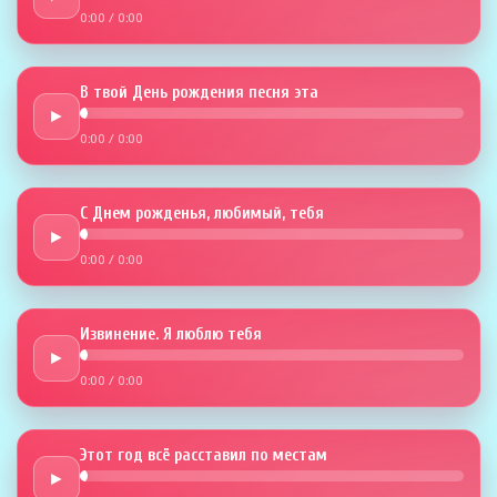
0:00
/
0:00
В твой День рождения песня эта
►
0:00
/
0:00
С Днем рожденья, любимый, тебя
►
0:00
/
0:00
Извинение. Я люблю тебя
►
0:00
/
0:00
Этот год всё расставил по местам
►