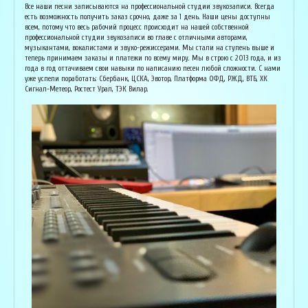
Основатель организации "Лайвсонг". С детства занимается музыкой, пишет
Вока
Все наши песни записываются на профессиональной студии звукозаписи. Всегда
аранжировки, делает сведение и мастеринг на профессиональном уровне.
буду
есть возможность получить заказ срочно, даже за 1 день. Наши цены доступны
Может сделать коммерческий звук даже по записи с диктофона :) Состоит в
Зани
всем, потому что весь рабочий процесс происходит на нашей собственной
дуэте "Ag Jan", и выступает на концертах по всей России. Снимает клипы
куль
профессиональной студии звукозаписи во главе с отличными авторами,
вместе со своими музыкантами, и они собирают более 1 млн. просмотров на
соби
музыкантами, вокалистами и звуко-режиссерами. Мы стали на ступень выше и
ютубе! В основном пишет песни о любви, семье и ценностях жизни. Армен
нуля
теперь принимаем заказы и платежи по всему миру. Мы в строю с 2013 года, и из
сделает из вашей истории настоящую конфетку, обращайтесь!
слов
года в год оттачиваем свои навыки по написанию песен любой сложности. С нами
и ор
уже успели поработать: Сбербанк, ЦСКА, Эвотор, Платформа ОФД, РЖД, ВТБ, ХК
Исполнитель, звукорежиссёр
Сигнал-Метеор, Ростест Урал, ТЭК Вилар.