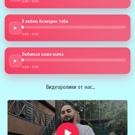
0:00
/
0:00
Я люблю безмерно тебя
►
0:00
/
0:00
Любимая наша мама
►
0:00
/
0:00
Видеоролики от нас...