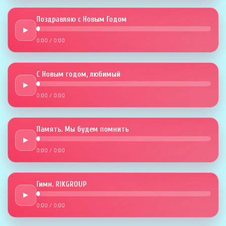
Поздравляю с Новым Годом
►
0:00
/
0:00
С Новым годом, любимый
►
0:00
/
0:00
Память. Мы будем помнить
►
0:00
/
0:00
Гимн. RIKGROUP
►
0:00
/
0:00