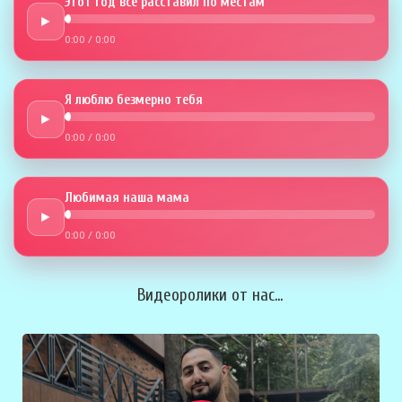
Этот год всё расставил по местам
►
0:00
/
0:00
Я люблю безмерно тебя
►
0:00
/
0:00
Любимая наша мама
►
0:00
/
0:00
Видеоролики от нас...