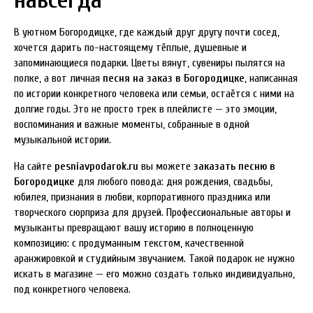
В уютном Богородицке, где каждый друг другу почти сосед,
хочется дарить по-настоящему тёплые, душевные и
запоминающиеся подарки. Цветы вянут, сувениры пылятся на
полке, а вот личная
песня на заказ в Богородицке
, написанная
по истории конкретного человека или семьи, остаётся с ними на
долгие годы. Это не просто трек в плейлисте — это эмоции,
воспоминания и важные моменты, собранные в одной
музыкальной истории.
На сайте
pesniavpodarok.ru
вы можете
заказать песню в
Богородицке
для любого повода: дня рождения, свадьбы,
юбилея, признания в любви, корпоративного праздника или
творческого сюрприза для друзей. Профессиональные авторы и
музыканты превращают вашу историю в полноценную
композицию: с продуманным текстом, качественной
аранжировкой и студийным звучанием. Такой подарок не нужно
искать в магазине — его можно создать только индивидуально,
под конкретного человека.