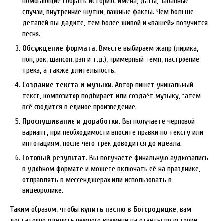
помогающие собрать историю: имена, даты, забавные
случаи, внутренние шутки, важные факты. Чем больше
деталей вы дадите, тем более живой и «вашей» получится
песня.
Обсуждение формата.
Вместе выбираем жанр (лирика,
поп, рок, шансон, рэп и т.д.), примерный темп, настроение
трека, а также длительность.
Создание текста и музыки.
Автор пишет уникальный
текст, композитор подбирает или создаёт музыку, затем
всё сводится в единое произведение.
Прослушивание и доработки.
Вы получаете черновой
вариант, при необходимости вносите правки по тексту или
интонациям, после чего трек доводится до идеала.
Готовый результат.
Вы получаете финальную аудиозапись
в удобном формате и можете включать её на празднике,
отправлять в мессенджерах или использовать в
видеоролике.
Таким образом, чтобы
купить песню в Богородицке
, вам
достаточно уделить немного времени на ответы по истории.