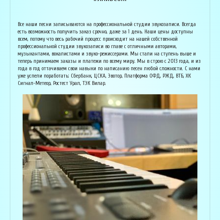
Армен Алавердян
Основатель организации "Лайвсонг". С детства занимается музыкой, пишет
Вока
Все наши песни записываются на профессиональной студии звукозаписи. Всегда
аранжировки, делает сведение и мастеринг на профессиональном уровне.
буду
есть возможность получить заказ срочно, даже за 1 день. Наши цены доступны
Может сделать коммерческий звук даже по записи с диктофона :) Состоит в
Зани
всем, потому что весь рабочий процесс происходит на нашей собственной
дуэте "Ag Jan", и выступает на концертах по всей России. Снимает клипы
куль
профессиональной студии звукозаписи во главе с отличными авторами,
вместе со своими музыкантами, и они собирают более 1 млн. просмотров на
соби
музыкантами, вокалистами и звуко-режиссерами. Мы стали на ступень выше и
ютубе! В основном пишет песни о любви, семье и ценностях жизни. Армен
нуля
теперь принимаем заказы и платежи по всему миру. Мы в строю с 2013 года, и из
сделает из вашей истории настоящую конфетку, обращайтесь!
слов
года в год оттачиваем свои навыки по написанию песен любой сложности. С нами
и ор
уже успели поработать: Сбербанк, ЦСКА, Эвотор, Платформа ОФД, РЖД, ВТБ, ХК
Исполнитель, звукорежиссёр
Сигнал-Метеор, Ростест Урал, ТЭК Вилар.