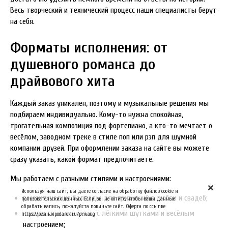
Весь творческий и технический процесс наши специалисты берут
на себя.
Форматы исполнения: от
душевного романса до
драйвового хита
Каждый заказ уникален, поэтому и музыкальные решения мы
подбираем индивидуально. Кому-то нужна спокойная,
трогательная композиция под фортепиано, а кто-то мечтает о
весёлом, заводном треке в стиле поп или рэп для шумной
компании друзей. При оформлении заказа на сайте вы можете
сразу указать, какой формат предпочитаете.
Мы работаем с разными стилями и настроениями:
Используя наш сайт, вы даете согласие на обработку файлов cookie и
романтические баллады для признаний в любви и свадеб;
пользовательских данных. Если вы не хотите, чтобы ваши данные
обрабатывались, пожалуйста покиньте сайт. Оферта по ссылке
юмористические песни с лёгкими шутками и весёлым
https://pesniavpodarok.ru/privacy
настроением;