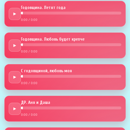
Годовщина. Летят года
►
0:00
/
0:00
Годовщина. Любовь будет крепче
►
0:00
/
0:00
С годовщиной, любовь моя
►
0:00
/
0:00
ДР. Аня и Даша
►
0:00
/
0:00