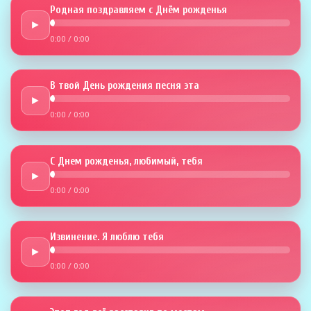
Родная поздравляем с Днём рожденья
►
0:00
/
0:00
В твой День рождения песня эта
►
0:00
/
0:00
С Днем рожденья, любимый, тебя
►
0:00
/
0:00
Извинение. Я люблю тебя
►
0:00
/
0:00