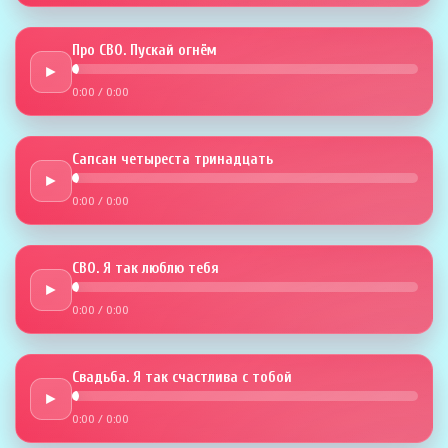
Про СВО. Пускай огнём
►
0:00
/
0:00
Сапсан четыреста тринадцать
►
0:00
/
0:00
СВО. Я так люблю тебя
►
0:00
/
0:00
Свадьба. Я так счастлива с тобой
►
0:00
/
0:00