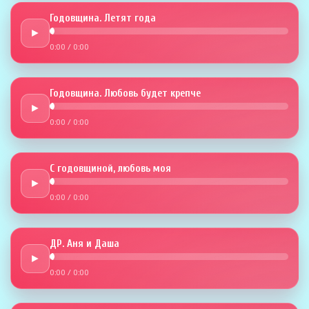
Годовщина. Летят года
►
0:00
/
0:00
Годовщина. Любовь будет крепче
►
0:00
/
0:00
С годовщиной, любовь моя
►
0:00
/
0:00
ДР. Аня и Даша
►
0:00
/
0:00