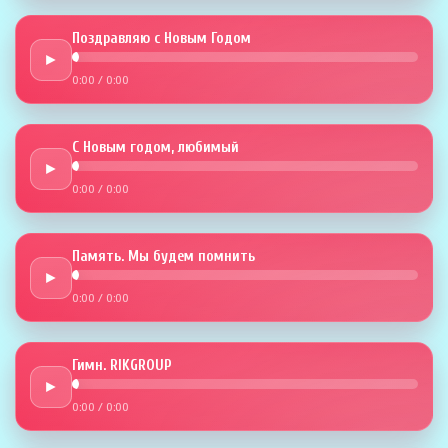
Поздравляю с Новым Годом
►
0:00
/
0:00
С Новым годом, любимый
►
0:00
/
0:00
Память. Мы будем помнить
►
0:00
/
0:00
Гимн. RIKGROUP
►
0:00
/
0:00