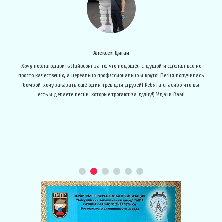
Алексей Дигай
е
Хочу поблагодарить Лайвсонг за то, что подошёл с душой и сделал все не
просто качественно, а нереально профессионально и круто! Песня получилась
бомбой, хочу заказать ещё один трек для друзей! Ребята спасибо что вы
об
есть и делаете песни, которые трогают за душу!) Удачи Вам!
в 
овь