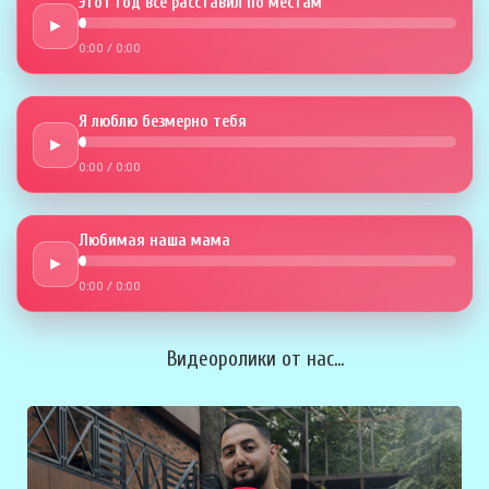
Этот год всё расставил по местам
►
0:00
/
0:00
Я люблю безмерно тебя
►
0:00
/
0:00
Любимая наша мама
►
0:00
/
0:00
Видеоролики от нас...