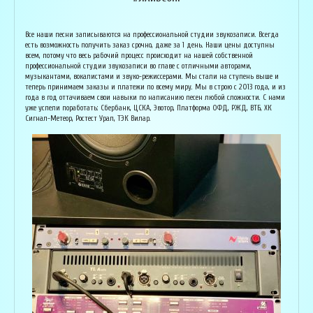
Армен Алавердян
Основатель организации "Лайвсонг". С детства занимается музыкой, пишет
Вока
Все наши песни записываются на профессиональной студии звукозаписи. Всегда
аранжировки, делает сведение и мастеринг на профессиональном уровне.
буду
есть возможность получить заказ срочно, даже за 1 день. Наши цены доступны
Может сделать коммерческий звук даже по записи с диктофона :) Состоит в
Зани
всем, потому что весь рабочий процесс происходит на нашей собственной
дуэте "Ag Jan", и выступает на концертах по всей России. Снимает клипы
куль
профессиональной студии звукозаписи во главе с отличными авторами,
вместе со своими музыкантами, и они собирают более 1 млн. просмотров на
соби
музыкантами, вокалистами и звуко-режиссерами. Мы стали на ступень выше и
ютубе! В основном пишет песни о любви, семье и ценностях жизни. Армен
нуля
теперь принимаем заказы и платежи по всему миру. Мы в строю с 2013 года, и из
сделает из вашей истории настоящую конфетку, обращайтесь!
слов
года в год оттачиваем свои навыки по написанию песен любой сложности. С нами
и ор
уже успели поработать: Сбербанк, ЦСКА, Эвотор, Платформа ОФД, РЖД, ВТБ, ХК
Исполнитель, звукорежиссёр
Сигнал-Метеор, Ростест Урал, ТЭК Вилар.