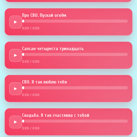
Про СВО. Пускай огнём
►
0:00
/
0:00
Сапсан четыреста тринадцать
►
0:00
/
0:00
СВО. Я так люблю тебя
►
0:00
/
0:00
Свадьба. Я так счастлива с тобой
►
0:00
/
0:00