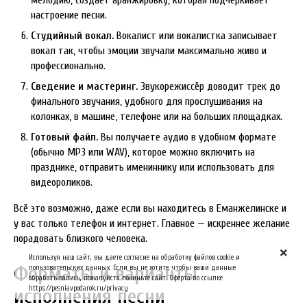
мелодию, создаёт аранжировку, которая подчёркивает
настроение песни.
Студийный вокал.
Вокалист или вокалистка записывает
вокал так, чтобы эмоции звучали максимально живо и
профессионально.
Сведение и мастеринг.
Звукорежиссёр доводит трек до
финального звучания, удобного для прослушивания на
колонках, в машине, телефоне или на больших площадках.
Готовый файл.
Вы получаете аудио в удобном формате
(обычно MP3 или WAV), которое можно включить на
празднике, отправить имениннику или использовать для
видеороликов.
Всё это возможно, даже если вы находитесь в Еманжелинске и
у вас только телефон и интернет. Главное — искреннее желание
порадовать близкого человека.
Используя наш сайт, вы даете согласие на обработку файлов cookie и
Форматы и варианты
пользовательских данных. Если вы не хотите, чтобы ваши данные
обрабатывались, пожалуйста покиньте сайт. Оферта по ссылке
https://pesniavpodarok.ru/privacy
исполнения песни