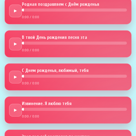
Родная поздравляем с Днём рожденья
►
0:00
/
0:00
В твой День рождения песня эта
►
0:00
/
0:00
С Днем рожденья, любимый, тебя
►
0:00
/
0:00
Извинение. Я люблю тебя
►
0:00
/
0:00