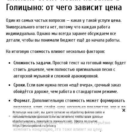
Голицыно: от чего зависит цена
Один из самых частых вопросов — какая у такой услуги
цена
.
Универсального ответа нет, потому что каждая работа
индивидуальна. Однако мы всегда заранее обсуждаем все
детали, чтобы вы понимали бюджет ещё до начала работы.
На итоговую стоимость влияют несколько факторов:
Сложность задачи.
Простой текст на готовый минус будет
стоить дешевле, чем полностью оригинальная песня с
авторской музыкой и сложной аранжировкой.
Сроки.
Если вам нужна песня «ещё вчера», срочный заказ
обойдётся дороже, чем работа в стандартном режиме.
Формат.
Дополнительную стоимость может формировать
видеоряд, клип, слайд-шоу, несколько вокалистов, хор и др.
Используя наш сайт, вы даете согласие на обработку файлов cookie и
Объём доработок.
В базовой стоимости уже
пользовательских данных. Если вы не хотите, чтобы ваши данные
обрабатывались, пожалуйста покиньте сайт. Оферта по ссылке
предусмотрены правки, но если вы хотите серьёзно
https://pesniavpodarok.ru/privacy
изменить концепцию, это тоже влияет на цену.