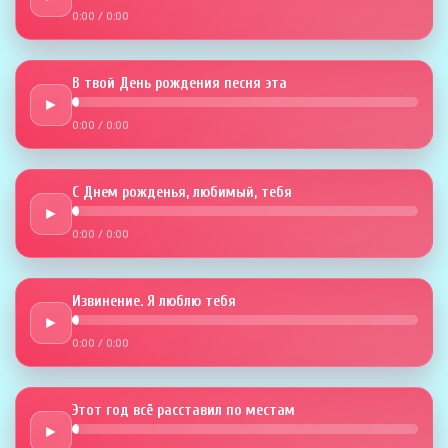
0:00
/
0:00
В твой День рождения песня эта
►
0:00
/
0:00
С Днем рожденья, любимый, тебя
►
0:00
/
0:00
Извинение. Я люблю тебя
►
0:00
/
0:00
Этот год всё расставил по местам
►