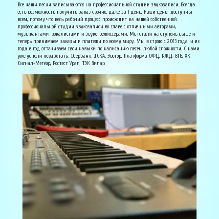
Основатель организации "Лайвсонг". С детства занимается музыкой, пишет
Вока
Все наши песни записываются на профессиональной студии звукозаписи. Всегда
аранжировки, делает сведение и мастеринг на профессиональном уровне.
буду
есть возможность получить заказ срочно, даже за 1 день. Наши цены доступны
Может сделать коммерческий звук даже по записи с диктофона :) Состоит в
Зани
всем, потому что весь рабочий процесс происходит на нашей собственной
дуэте "Ag Jan", и выступает на концертах по всей России. Снимает клипы
куль
профессиональной студии звукозаписи во главе с отличными авторами,
вместе со своими музыкантами, и они собирают более 1 млн. просмотров на
соби
музыкантами, вокалистами и звуко-режиссерами. Мы стали на ступень выше и
ютубе! В основном пишет песни о любви, семье и ценностях жизни. Армен
нуля
теперь принимаем заказы и платежи по всему миру. Мы в строю с 2013 года, и из
сделает из вашей истории настоящую конфетку, обращайтесь!
слов
года в год оттачиваем свои навыки по написанию песен любой сложности. С нами
и ор
уже успели поработать: Сбербанк, ЦСКА, Эвотор, Платформа ОФД, РЖД, ВТБ, ХК
Исполнитель, звукорежиссёр
Сигнал-Метеор, Ростест Урал, ТЭК Вилар.