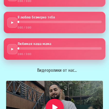
0:00
/
0:00
Я люблю безмерно тебя
►
0:00
/
0:00
Любимая наша мама
►
0:00
/
0:00
Видеоролики от нас...