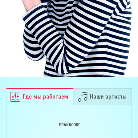
Где мы работаем
Наши артисты
#ЛАЙВСОНГ
Армен Алавердян