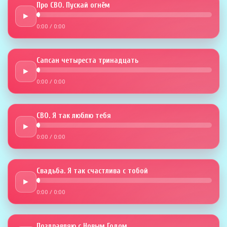
Про СВО. Пускай огнём
►
0:00
/
0:00
Сапсан четыреста тринадцать
►
0:00
/
0:00
СВО. Я так люблю тебя
►
0:00
/
0:00
Свадьба. Я так счастлива с тобой
►
0:00
/
0:00
Поздравляю с Новым Годом