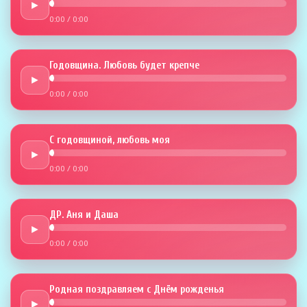
►
0:00
/
0:00
Годовщина. Любовь будет крепче
►
0:00
/
0:00
С годовщиной, любовь моя
►
0:00
/
0:00
ДР. Аня и Даша
►
0:00
/
0:00
Родная поздравляем с Днём рожденья
►