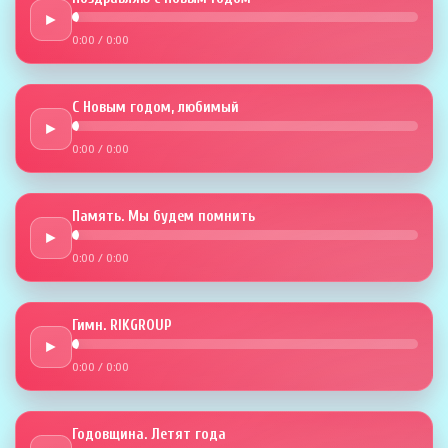
►
0:00
/
0:00
С Новым годом, любимый
►
0:00
/
0:00
Память. Мы будем помнить
►
0:00
/
0:00
Гимн. RIKGROUP
►
0:00
/
0:00
Годовщина. Летят года