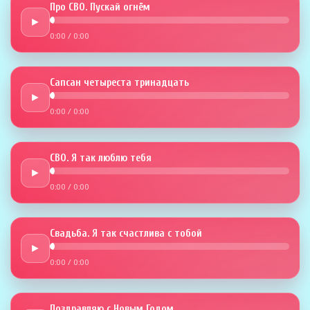
Про СВО. Пускай огнём
►
0:00
/
0:00
Сапсан четыреста тринадцать
►
0:00
/
0:00
СВО. Я так люблю тебя
►
0:00
/
0:00
Свадьба. Я так счастлива с тобой
►
0:00
/
0:00
Поздравляю с Новым Годом