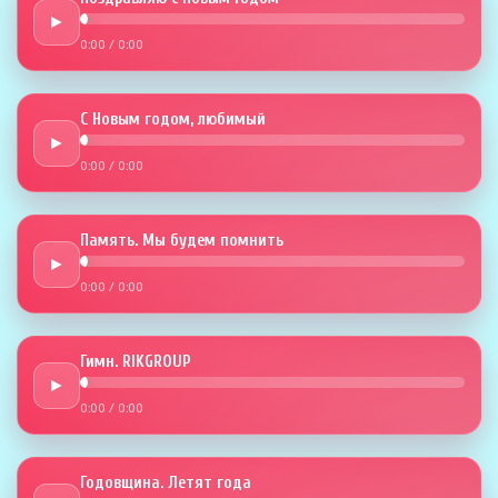
►
0:00
/
0:00
С Новым годом, любимый
►
0:00
/
0:00
Память. Мы будем помнить
►
0:00
/
0:00
Гимн. RIKGROUP
►
0:00
/
0:00
Годовщина. Летят года