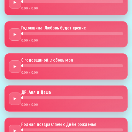
►
0:00
/
0:00
Годовщина. Любовь будет крепче
►
0:00
/
0:00
С годовщиной, любовь моя
►
0:00
/
0:00
ДР. Аня и Даша
►
0:00
/
0:00
Родная поздравляем с Днём рожденья
►