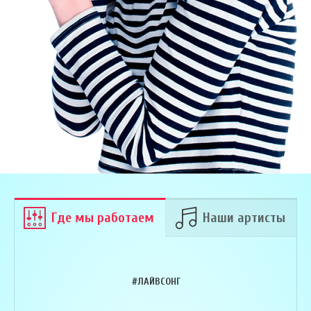
Где мы работаем
Наши артисты
#ЛАЙВСОНГ
Армен Алавердян