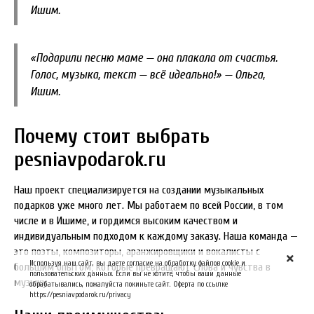
Ишим.
«Подарили песню маме — она плакала от счастья.
Голос, музыка, текст — всё идеально!» — Ольга,
Ишим.
Почему стоит выбрать
pesniavpodarok.ru
Наш проект специализируется на создании музыкальных
подарков уже много лет. Мы работаем по всей России, в том
числе и в Ишиме, и гордимся высоким качеством и
индивидуальным подходом к каждому заказу. Наша команда —
это поэты, композиторы, аранжировщики и вокалисты с
Используя наш сайт, вы даете согласие на обработку файлов cookie и
большим опытом, которые превращают слова и чувства в
пользовательских данных. Если вы не хотите, чтобы ваши данные
музыку.
обрабатывались, пожалуйста покиньте сайт. Оферта по ссылке
https://pesniavpodarok.ru/privacy