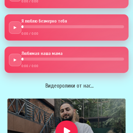
0:00
/
0:00
Я люблю безмерно тебя
►
0:00
/
0:00
Любимая наша мама
►
0:00
/
0:00
Видеоролики от нас...