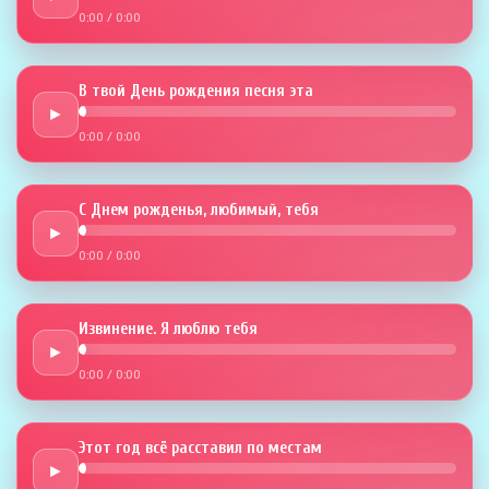
0:00
/
0:00
В твой День рождения песня эта
►
0:00
/
0:00
С Днем рожденья, любимый, тебя
►
0:00
/
0:00
Извинение. Я люблю тебя
►
0:00
/
0:00
Этот год всё расставил по местам
►