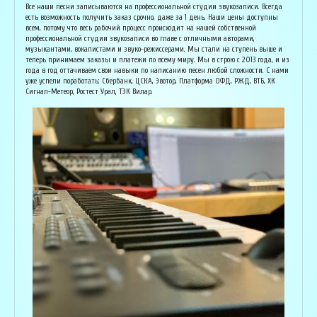
Основатель организации "Лайвсонг". С детства занимается музыкой, пишет
Вока
Все наши песни записываются на профессиональной студии звукозаписи. Всегда
аранжировки, делает сведение и мастеринг на профессиональном уровне.
буду
есть возможность получить заказ срочно, даже за 1 день. Наши цены доступны
Может сделать коммерческий звук даже по записи с диктофона :) Состоит в
Зани
всем, потому что весь рабочий процесс происходит на нашей собственной
дуэте "Ag Jan", и выступает на концертах по всей России. Снимает клипы
куль
профессиональной студии звукозаписи во главе с отличными авторами,
вместе со своими музыкантами, и они собирают более 1 млн. просмотров на
соби
музыкантами, вокалистами и звуко-режиссерами. Мы стали на ступень выше и
ютубе! В основном пишет песни о любви, семье и ценностях жизни. Армен
нуля
теперь принимаем заказы и платежи по всему миру. Мы в строю с 2013 года, и из
сделает из вашей истории настоящую конфетку, обращайтесь!
слов
года в год оттачиваем свои навыки по написанию песен любой сложности. С нами
и ор
уже успели поработать: Сбербанк, ЦСКА, Эвотор, Платформа ОФД, РЖД, ВТБ, ХК
Исполнитель, звукорежиссёр
Сигнал-Метеор, Ростест Урал, ТЭК Вилар.