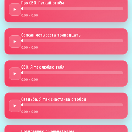
Про СВО. Пускай огнём
►
0:00
/
0:00
Сапсан четыреста тринадцать
►
0:00
/
0:00
СВО. Я так люблю тебя
►
0:00
/
0:00
Свадьба. Я так счастлива с тобой
►
0:00
/
0:00
Поздравляю с Новым Годом