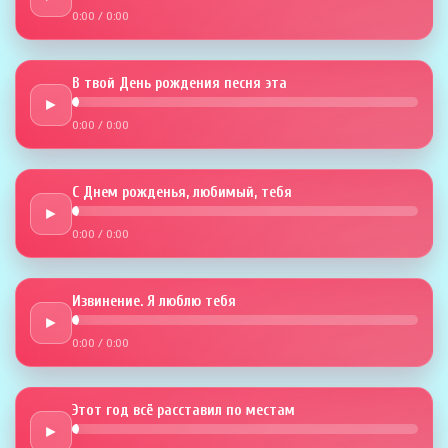
0:00
/
0:00
В твой День рождения песня эта
►
0:00
/
0:00
С Днем рожденья, любимый, тебя
►
0:00
/
0:00
Извинение. Я люблю тебя
►
0:00
/
0:00
Этот год всё расставил по местам
►