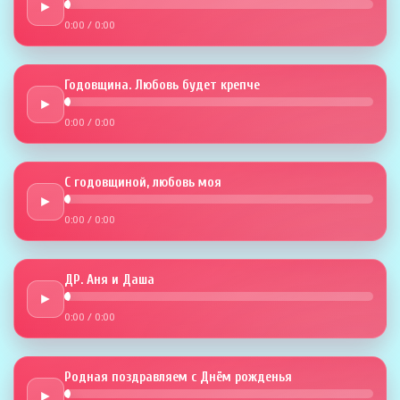
►
0:00
/
0:00
Годовщина. Любовь будет крепче
►
0:00
/
0:00
С годовщиной, любовь моя
►
0:00
/
0:00
ДР. Аня и Даша
►
0:00
/
0:00
Родная поздравляем с Днём рожденья
►