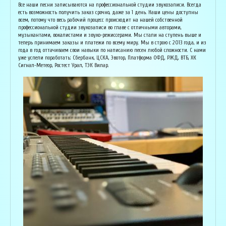
Основатель организации "Лайвсонг". С детства занимается музыкой, пишет
Вока
Все наши песни записываются на профессиональной студии звукозаписи. Всегда
аранжировки, делает сведение и мастеринг на профессиональном уровне.
буду
есть возможность получить заказ срочно, даже за 1 день. Наши цены доступны
Может сделать коммерческий звук даже по записи с диктофона :) Состоит в
Зани
всем, потому что весь рабочий процесс происходит на нашей собственной
дуэте "Ag Jan", и выступает на концертах по всей России. Снимает клипы
куль
профессиональной студии звукозаписи во главе с отличными авторами,
вместе со своими музыкантами, и они собирают более 1 млн. просмотров на
соби
музыкантами, вокалистами и звуко-режиссерами. Мы стали на ступень выше и
ютубе! В основном пишет песни о любви, семье и ценностях жизни. Армен
нуля
теперь принимаем заказы и платежи по всему миру. Мы в строю с 2013 года, и из
сделает из вашей истории настоящую конфетку, обращайтесь!
слов
года в год оттачиваем свои навыки по написанию песен любой сложности. С нами
и ор
уже успели поработать: Сбербанк, ЦСКА, Эвотор, Платформа ОФД, РЖД, ВТБ, ХК
Исполнитель, звукорежиссёр
Сигнал-Метеор, Ростест Урал, ТЭК Вилар.