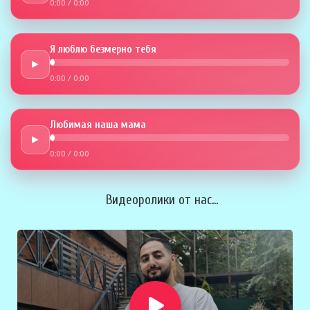
0:00
/
0:00
Я люблю безмерно тебя
►
0:00
/
0:00
Любимая наша мама
►
0:00
/
0:00
Видеоролики от нас...