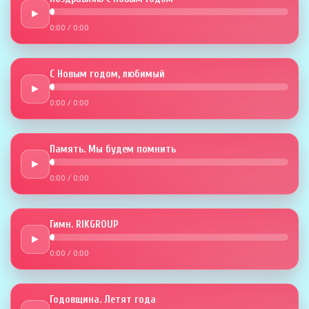
►
0:00
/
0:00
С Новым годом, любимый
►
0:00
/
0:00
Память. Мы будем помнить
►
0:00
/
0:00
Гимн. RIKGROUP
►
0:00
/
0:00
Годовщина. Летят года