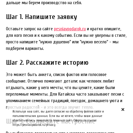
дальше мы берем производство на себя.
Шаг 1. Напишите заявку
Оставьте запрос на сайте
pesniavpodarok.ru
и кратко опишите,
для кого песня и к какому событию. Если вы не уверены в стиле,
просто напишите "нужно душевно" или "нужно весело" - мы
подберем варианты.
Шаг 2. Расскажите историю
Это может быть анкета, список фактов или голосовое
сообщение. Отлично помогают детали: как человек любит
отдыхать, какие у него мечты, что вы цените, какие были
переломные моменты. Для Катайска часто заказывают песни с
упоминанием семейных традиций, поездок, домашнего уюта и
простых радостей - и это всегда звучит тепло.
Используя наш сайт, вы даете согласие на обработку файлов cookie и
пользовательских данных. Если вы не хотите, чтобы ваши данные
Шаг 3. Согласуйте настроение
обрабатывались, пожалуйста покиньте сайт. Оферта по ссылке
https://pesniavpodarok.ru/privacy