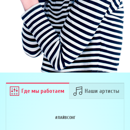
Где мы работаем
Наши артисты
#ЛАЙВСОНГ
Армен Алавердян