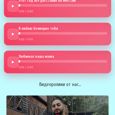
Этот год всё расставил по местам
►
0:00
/
0:00
Я люблю безмерно тебя
►
0:00
/
0:00
Любимая наша мама
►
0:00
/
0:00
Видеоролики от нас...