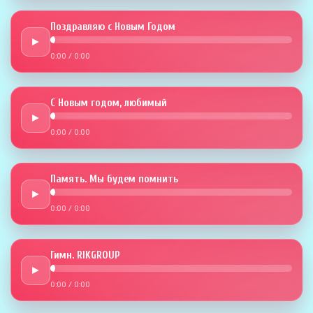
Поздравляю с Новым Годом
►
0:00
/
0:00
С Новым годом, любимый
►
0:00
/
0:00
Память. Мы будем помнить
►
0:00
/
0:00
Гимн. RIKGROUP
►
0:00
/
0:00