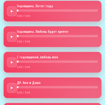
Годовщина. Летят года
►
0:00
/
0:00
Годовщина. Любовь будет крепче
►
0:00
/
0:00
С годовщиной, любовь моя
►
0:00
/
0:00
ДР. Аня и Даша
►
0:00
/
0:00