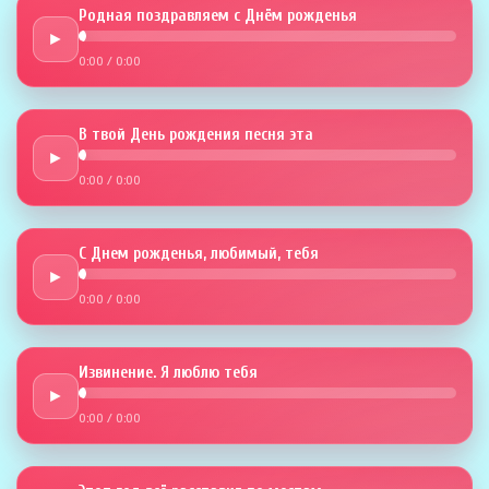
Родная поздравляем с Днём рожденья
►
0:00
/
0:00
В твой День рождения песня эта
►
0:00
/
0:00
С Днем рожденья, любимый, тебя
►
0:00
/
0:00
Извинение. Я люблю тебя
►
0:00
/
0:00