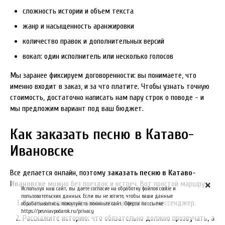
сложность истории и объем текста
жанр и насыщенность аранжировки
количество правок и дополнительных версий
вокал: один исполнитель или несколько голосов
Мы заранее фиксируем договоренности: вы понимаете, что
именно входит в заказ, и за что платите. Чтобы узнать точную
стоимость, достаточно написать нам пару строк о поводе - и
мы предложим вариант под ваш бюджет.
Как заказать песню в Катаво-
Ивановске
Все делается онлайн, поэтому
заказать песню в Катаво-
Ивановске
можно без поездок и встреч. Вот простой маршрут:
Используя наш сайт, вы даете согласие на обработку файлов cookie и
пользовательских данных. Если вы не хотите, чтобы ваши данные
Оставьте заявку на сайте или напишите в мессенджер.
обрабатывались, пожалуйста покиньте сайт. Оферта по ссылке
https://pesniavpodarok.ru/privacy
Расскажите историю: что обязательно должно прозвучать, а