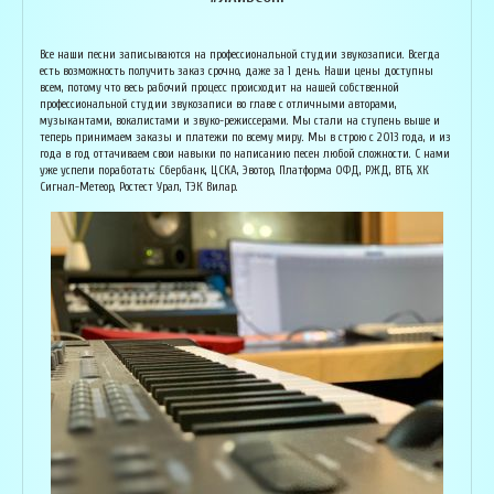
Армен Алавердян
Основатель организации "Лайвсонг". С детства занимается музыкой, пишет
Вока
Все наши песни записываются на профессиональной студии звукозаписи. Всегда
аранжировки, делает сведение и мастеринг на профессиональном уровне.
буду
есть возможность получить заказ срочно, даже за 1 день. Наши цены доступны
Может сделать коммерческий звук даже по записи с диктофона :) Состоит в
Зани
всем, потому что весь рабочий процесс происходит на нашей собственной
дуэте "Ag Jan", и выступает на концертах по всей России. Снимает клипы
куль
профессиональной студии звукозаписи во главе с отличными авторами,
вместе со своими музыкантами, и они собирают более 1 млн. просмотров на
соби
музыкантами, вокалистами и звуко-режиссерами. Мы стали на ступень выше и
ютубе! В основном пишет песни о любви, семье и ценностях жизни. Армен
нуля
теперь принимаем заказы и платежи по всему миру. Мы в строю с 2013 года, и из
сделает из вашей истории настоящую конфетку, обращайтесь!
слов
года в год оттачиваем свои навыки по написанию песен любой сложности. С нами
и ор
уже успели поработать: Сбербанк, ЦСКА, Эвотор, Платформа ОФД, РЖД, ВТБ, ХК
Исполнитель, звукорежиссёр
Сигнал-Метеор, Ростест Урал, ТЭК Вилар.