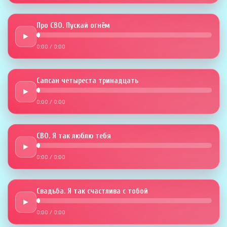
Про СВО. Пускай огнём
►
0:00
/
0:00
Сапсан четыреста тринадцать
►
0:00
/
0:00
СВО. Я так люблю тебя
►
0:00
/
0:00
Свадьба. Я так счастлива с тобой
►
0:00
/
0:00