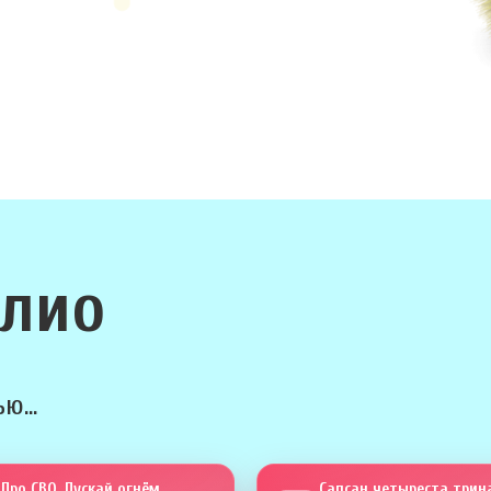
олио
ю...
Про СВО. Пускай огнём