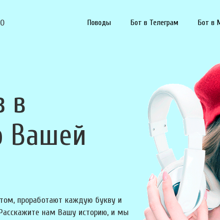
90
Поводы
Бот в Телеграм
Бот в 
з в
о Вашей
том, проработают каждую букву и
 Расскажите нам Вашу историю, и мы