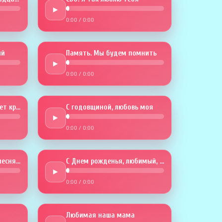
►
0:00
/
0:00
й
Память. Мы будем помнить
►
0:00
/
0:00
Годовщина. Любовь будет крепче
С годовщиной, любовь моя
►
0:00
/
0:00
В твой День рождения песня эта
С Днем рожденья, любимый, тебя
►
0:00
/
0:00
Любимая наша мама