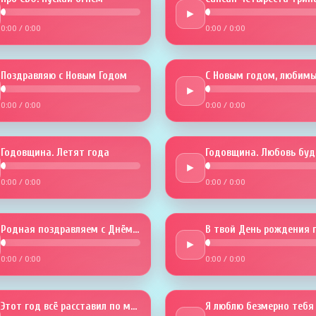
►
0:00
/
0:00
0:00
/
0:00
Поздравляю с Новым Годом
С Новым годом, любимы
►
0:00
/
0:00
0:00
/
0:00
Годовщина. Летят года
►
0:00
/
0:00
0:00
/
0:00
Родная поздравляем с Днём рожденья
►
0:00
/
0:00
0:00
/
0:00
Этот год всё расставил по местам
Я люблю безмерно тебя