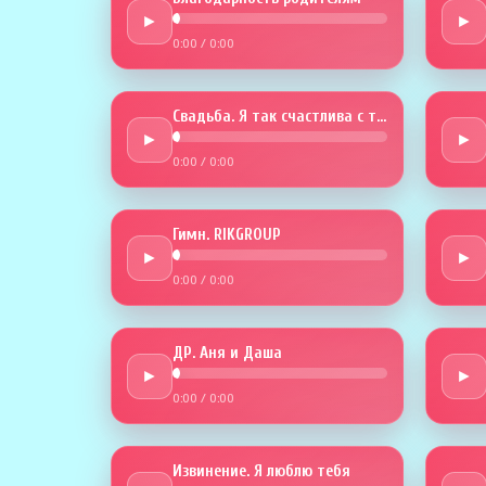
►
►
0:00
/
0:00
Свадьба. Я так счастлива с тобой
►
►
0:00
/
0:00
Гимн. RIKGROUP
►
►
0:00
/
0:00
ДР. Аня и Даша
►
►
0:00
/
0:00
Извинение. Я люблю тебя