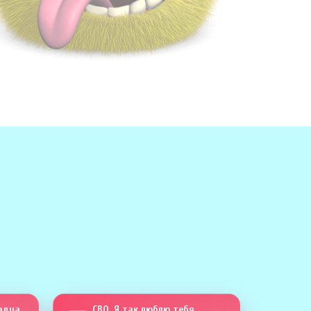
Сапсан четыреста тринадцать
СВО. Я так люблю тебя