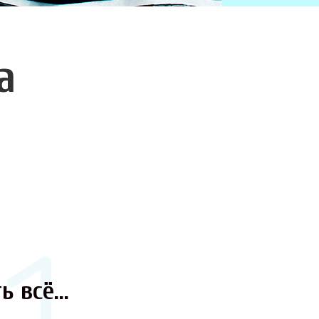
а
ь всё...