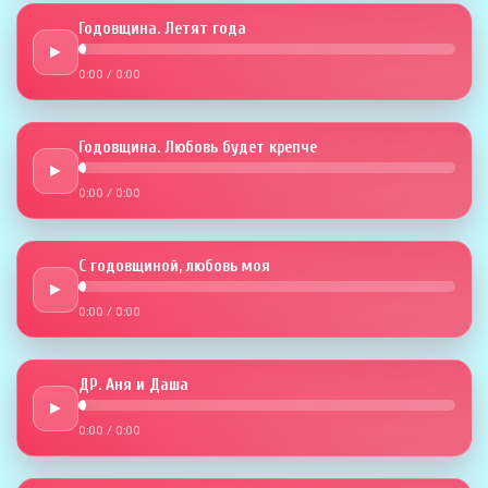
Годовщина. Летят года
►
0:00
/
0:00
Годовщина. Любовь будет крепче
►
0:00
/
0:00
С годовщиной, любовь моя
►
0:00
/
0:00
ДР. Аня и Даша
►
0:00
/
0:00