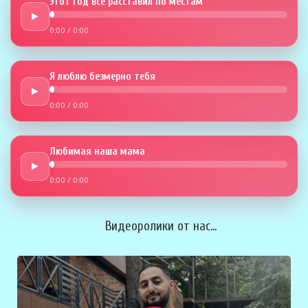
Этот год всё расставил по местам
►
0:00
/
0:00
Я люблю безмерно тебя
►
0:00
/
0:00
Любимая наша мама
►
0:00
/
0:00
Видеоролики от нас...