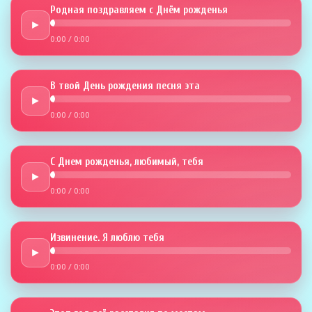
Родная поздравляем с Днём рожденья
►
0:00
/
0:00
В твой День рождения песня эта
►
0:00
/
0:00
С Днем рожденья, любимый, тебя
►
0:00
/
0:00
Извинение. Я люблю тебя
►
0:00
/
0:00