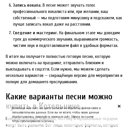
Запись вокала.
В песне может звучать голос
профессионального вокалиста или, при желании, ваш
собственный — мы подготовим минусовку и подскажем, как
лучше записать вокал даже на расстоянии.
Сведение и мастеринг.
На финальном этапе мы доводим
трек до коммерческого звучания, выравниваем громкость,
чистим звук и подготавливаем файл в удобных форматах.
В итоге вы получаете полностью готовую песню, которую
можно включать на празднике, отправлять близким и
выкладывать в соцсети. Если нужно, мы можем сделать
несколько вариантов — сокращённую версию для мероприятия и
полную для домашнего прослушивания.
Какие варианты песни можно
купить в Котельниче
Используя наш сайт, вы даете согласие на обработку файлов cookie и
пользовательских данных. Если вы не хотите, чтобы ваши данные
обрабатывались, пожалуйста покиньте сайт. Оферта по ссылке
Каждый праздник уникален, поэтому и музыкальные подарки
https://pesniavpodarok.ru/privacy
могут быть разными. Вот лишь некоторые форматы, которые