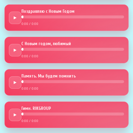
Поздравляю с Новым Годом
►
0:00
/
0:00
С Новым годом, любимый
►
0:00
/
0:00
Память. Мы будем помнить
►
0:00
/
0:00
Гимн. RIKGROUP
►
0:00
/
0:00