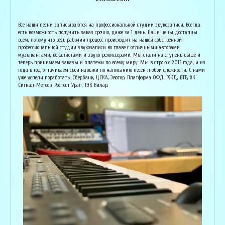
Армен Алавердян
Основатель организации "Лайвсонг". С детства занимается музыкой, пишет
Вока
Все наши песни записываются на профессиональной студии звукозаписи. Всегда
аранжировки, делает сведение и мастеринг на профессиональном уровне.
буду
есть возможность получить заказ срочно, даже за 1 день. Наши цены доступны
Может сделать коммерческий звук даже по записи с диктофона :) Состоит в
Зани
всем, потому что весь рабочий процесс происходит на нашей собственной
дуэте "Ag Jan", и выступает на концертах по всей России. Снимает клипы
куль
профессиональной студии звукозаписи во главе с отличными авторами,
вместе со своими музыкантами, и они собирают более 1 млн. просмотров на
соби
музыкантами, вокалистами и звуко-режиссерами. Мы стали на ступень выше и
ютубе! В основном пишет песни о любви, семье и ценностях жизни. Армен
нуля
теперь принимаем заказы и платежи по всему миру. Мы в строю с 2013 года, и из
сделает из вашей истории настоящую конфетку, обращайтесь!
слов
года в год оттачиваем свои навыки по написанию песен любой сложности. С нами
и ор
уже успели поработать: Сбербанк, ЦСКА, Эвотор, Платформа ОФД, РЖД, ВТБ, ХК
Исполнитель, звукорежиссёр
Сигнал-Метеор, Ростест Урал, ТЭК Вилар.