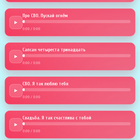
Про СВО. Пускай огнём
►
0:00
/
0:00
Сапсан четыреста тринадцать
►
0:00
/
0:00
СВО. Я так люблю тебя
►
0:00
/
0:00
Свадьба. Я так счастлива с тобой
►
0:00
/
0:00