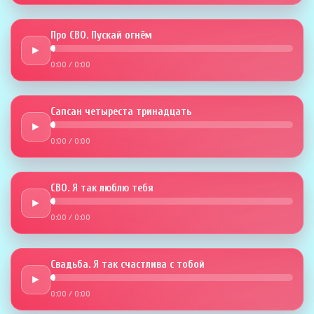
Про СВО. Пускай огнём
►
0:00
/
0:00
Сапсан четыреста тринадцать
►
0:00
/
0:00
СВО. Я так люблю тебя
►
0:00
/
0:00
Свадьба. Я так счастлива с тобой
►
0:00
/
0:00