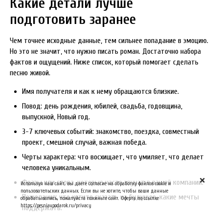
Какие детали лучше
подготовить заранее
Чем точнее исходные данные, тем сильнее попадание в эмоцию.
Но это не значит, что нужно писать роман. Достаточно набора
фактов и ощущений. Ниже список, который помогает сделать
песню живой.
Имя получателя и как к нему обращаются близкие.
Повод: день рождения, юбилей, свадьба, годовщина,
выпускной, Новый год.
3-7 ключевых событий: знакомство, поездка, совместный
проект, смешной случай, важная победа.
Черты характера: что восхищает, что умиляет, что делает
человека уникальным.
Фразы или слова, которые часто звучат в вашей компании.
Используя наш сайт, вы даете согласие на обработку файлов cookie и
пользовательских данных. Если вы не хотите, чтобы ваши данные
Пожелания: что хотите сказать на будущее, какие мечты
обрабатывались, пожалуйста покиньте сайт. Оферта по ссылке
https://pesniavpodarok.ru/privacy
поддержать.