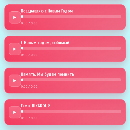
Поздравляю с Новым Годом
►
0:00
/
0:00
С Новым годом, любимый
►
0:00
/
0:00
Память. Мы будем помнить
►
0:00
/
0:00
Гимн. RIKGROUP
►
0:00
/
0:00