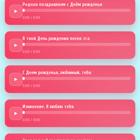
Родная поздравляем с Днём рожденья
►
0:00
/
0:00
В твой День рождения песня эта
►
0:00
/
0:00
С Днем рожденья, любимый, тебя
►
0:00
/
0:00
Извинение. Я люблю тебя
►
0:00
/
0:00