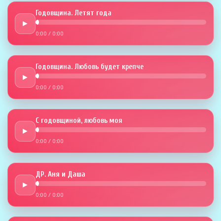
Годовщина. Летят года
►
0:00
/
0:00
Годовщина. Любовь будет крепче
►
0:00
/
0:00
С годовщиной, любовь моя
►
0:00
/
0:00
ДР. Аня и Даша
►
0:00
/
0:00