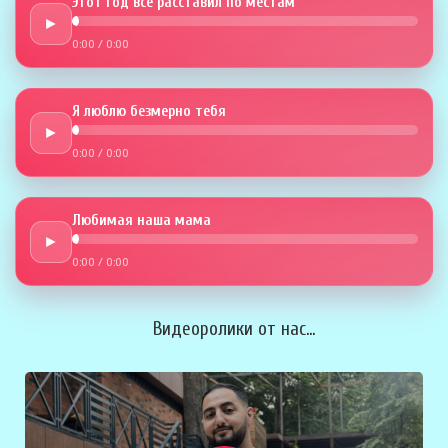
Этот год всё расставил по местам
►
0:00
/
0:00
Я люблю безмерно тебя
►
0:00
/
0:00
Любимая наша мама
►
0:00
/
0:00
Видеоролики от нас...