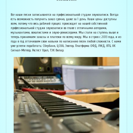
Армен Алавердян
Основатель организации "Лайвсонг". С детства занимается музыкой, пишет
Вока
Все наши песни записываются на профессиональной студии звукозаписи. Всегда
аранжировки, делает сведение и мастеринг на профессиональном уровне.
буду
есть возможность получить заказ срочно, даже за 1 день. Наши цены доступны
Может сделать коммерческий звук даже по записи с диктофона :) Состоит в
Зани
всем, потому что весь рабочий процесс происходит на нашей собственной
дуэте "Ag Jan", и выступает на концертах по всей России. Снимает клипы
куль
профессиональной студии звукозаписи во главе с отличными авторами,
вместе со своими музыкантами, и они собирают более 1 млн. просмотров на
соби
музыкантами, вокалистами и звуко-режиссерами. Мы стали на ступень выше и
ютубе! В основном пишет песни о любви, семье и ценностях жизни. Армен
нуля
теперь принимаем заказы и платежи по всему миру. Мы в строю с 2013 года, и из
сделает из вашей истории настоящую конфетку, обращайтесь!
слов
года в год оттачиваем свои навыки по написанию песен любой сложности. С нами
и ор
уже успели поработать: Сбербанк, ЦСКА, Эвотор, Платформа ОФД, РЖД, ВТБ, ХК
Исполнитель, звукорежиссёр
Сигнал-Метеор, Ростест Урал, ТЭК Вилар.