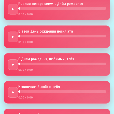
Родная поздравляем с Днём рожденья
►
0:00
/
0:00
В твой День рождения песня эта
►
0:00
/
0:00
С Днем рожденья, любимый, тебя
►
0:00
/
0:00
Извинение. Я люблю тебя
►
0:00
/
0:00