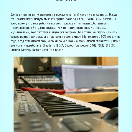
Армен Алавердян
Основатель организации "Лайвсонг". С детства занимается музыкой, пишет
Вока
Все наши песни записываются на профессиональной студии звукозаписи. Всегда
аранжировки, делает сведение и мастеринг на профессиональном уровне.
буду
есть возможность получить заказ срочно, даже за 1 день. Наши цены доступны
Может сделать коммерческий звук даже по записи с диктофона :) Состоит в
Зани
всем, потому что весь рабочий процесс происходит на нашей собственной
дуэте "Ag Jan", и выступает на концертах по всей России. Снимает клипы
куль
профессиональной студии звукозаписи во главе с отличными авторами,
вместе со своими музыкантами, и они собирают более 1 млн. просмотров на
соби
музыкантами, вокалистами и звуко-режиссерами. Мы стали на ступень выше и
ютубе! В основном пишет песни о любви, семье и ценностях жизни. Армен
нуля
теперь принимаем заказы и платежи по всему миру. Мы в строю с 2013 года, и из
сделает из вашей истории настоящую конфетку, обращайтесь!
слов
года в год оттачиваем свои навыки по написанию песен любой сложности. С нами
и ор
уже успели поработать: Сбербанк, ЦСКА, Эвотор, Платформа ОФД, РЖД, ВТБ, ХК
Исполнитель, звукорежиссёр
Сигнал-Метеор, Ростест Урал, ТЭК Вилар.