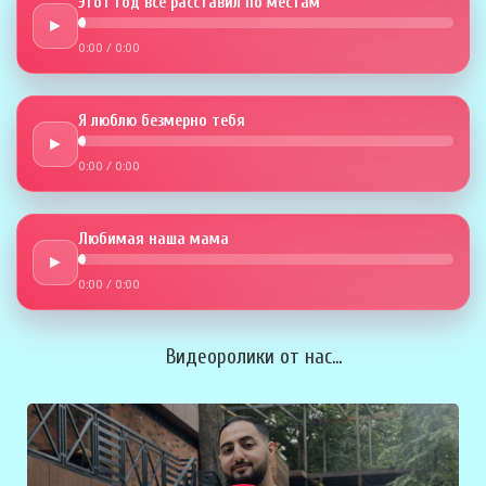
Этот год всё расставил по местам
►
0:00
/
0:00
Я люблю безмерно тебя
►
0:00
/
0:00
Любимая наша мама
►
0:00
/
0:00
Видеоролики от нас...