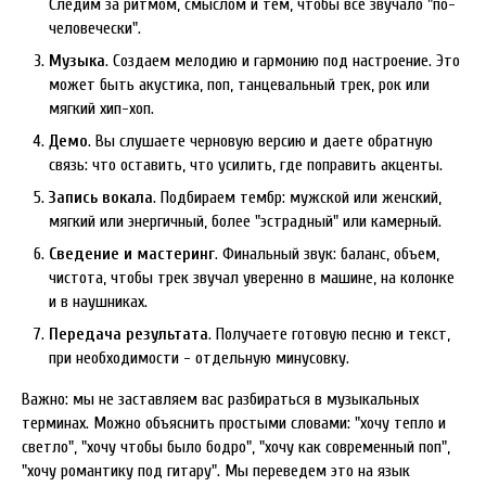
Следим за ритмом, смыслом и тем, чтобы все звучало "по-
человечески".
Музыка
. Создаем мелодию и гармонию под настроение. Это
может быть акустика, поп, танцевальный трек, рок или
мягкий хип-хоп.
Демо
. Вы слушаете черновую версию и даете обратную
связь: что оставить, что усилить, где поправить акценты.
Запись вокала
. Подбираем тембр: мужской или женский,
мягкий или энергичный, более "эстрадный" или камерный.
Сведение и мастеринг
. Финальный звук: баланс, объем,
чистота, чтобы трек звучал уверенно в машине, на колонке
и в наушниках.
Передача результата
. Получаете готовую песню и текст,
при необходимости - отдельную минусовку.
Важно: мы не заставляем вас разбираться в музыкальных
терминах. Можно объяснить простыми словами: "хочу тепло и
светло", "хочу чтобы было бодро", "хочу как современный поп",
"хочу романтику под гитару". Мы переведем это на язык