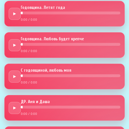
Годовщина. Летят года
►
0:00
/
0:00
Годовщина. Любовь будет крепче
►
0:00
/
0:00
С годовщиной, любовь моя
►
0:00
/
0:00
ДР. Аня и Даша
►
0:00
/
0:00