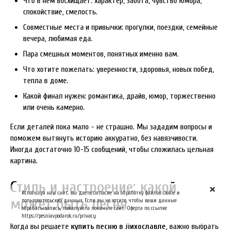
Что в нем восхищает: характер, забота, чувство юмора,
спокойствие, смелость.
Совместные места и привычки: прогулки, поездки, семейные
вечера, любимая еда.
Пара смешных моментов, понятных именно вам.
Что хотите пожелать: уверенности, здоровья, новых побед,
тепла в доме.
Какой финал нужен: романтика, драйв, юмор, торжественно
или очень камерно.
Если деталей пока мало - не страшно. Мы зададим вопросы и
поможем вытянуть историю аккуратно, без навязчивости.
Иногда достаточно 10-15 сообщений, чтобы сложилась цельная
картина.
Стиль и настроение: какой
Используя наш сайт, вы даете согласие на обработку файлов cookie и
может быть песня
пользовательских данных. Если вы не хотите, чтобы ваши данные
обрабатывались, пожалуйста покиньте сайт. Оферта по ссылке
https://pesniavpodarok.ru/privacy
Когда вы решаете
купить песню в Лихославле
, важно выбрать