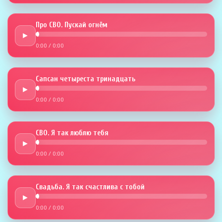
Про СВО. Пускай огнём
►
0:00
/
0:00
Сапсан четыреста тринадцать
►
0:00
/
0:00
СВО. Я так люблю тебя
►
0:00
/
0:00
Свадьба. Я так счастлива с тобой
►
0:00
/
0:00