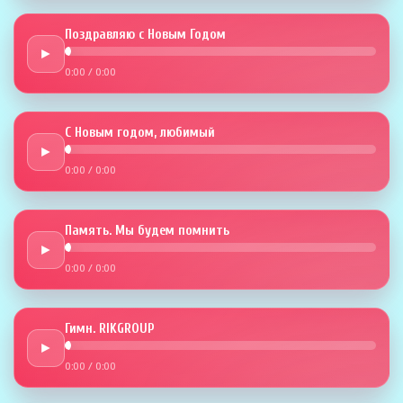
Поздравляю с Новым Годом
►
0:00
/
0:00
С Новым годом, любимый
►
0:00
/
0:00
Память. Мы будем помнить
►
0:00
/
0:00
Гимн. RIKGROUP
►
0:00
/
0:00