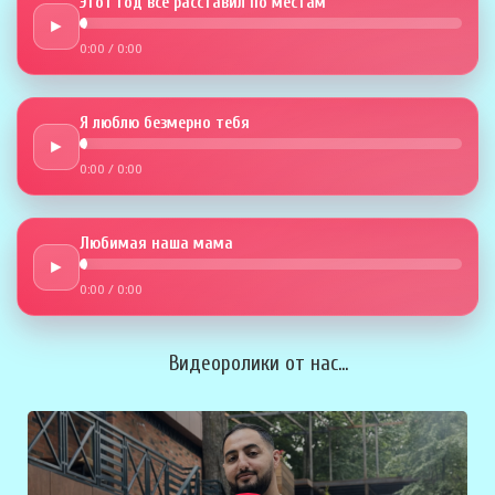
Этот год всё расставил по местам
►
0:00
/
0:00
Я люблю безмерно тебя
►
0:00
/
0:00
Любимая наша мама
►
0:00
/
0:00
Видеоролики от нас...