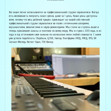
Армен Алавердян
Основатель организации "Лайвсонг". С детства занимается музыкой, пишет
Вока
Все наши песни записываются на профессиональной студии звукозаписи. Всегда
аранжировки, делает сведение и мастеринг на профессиональном уровне.
буду
есть возможность получить заказ срочно, даже за 1 день. Наши цены доступны
Может сделать коммерческий звук даже по записи с диктофона :) Состоит в
Зани
всем, потому что весь рабочий процесс происходит на нашей собственной
дуэте "Ag Jan", и выступает на концертах по всей России. Снимает клипы
куль
профессиональной студии звукозаписи во главе с отличными авторами,
вместе со своими музыкантами, и они собирают более 1 млн. просмотров на
соби
музыкантами, вокалистами и звуко-режиссерами. Мы стали на ступень выше и
ютубе! В основном пишет песни о любви, семье и ценностях жизни. Армен
нуля
теперь принимаем заказы и платежи по всему миру. Мы в строю с 2013 года, и из
сделает из вашей истории настоящую конфетку, обращайтесь!
слов
года в год оттачиваем свои навыки по написанию песен любой сложности. С нами
и ор
уже успели поработать: Сбербанк, ЦСКА, Эвотор, Платформа ОФД, РЖД, ВТБ, ХК
Исполнитель, звукорежиссёр
Сигнал-Метеор, Ростест Урал, ТЭК Вилар.