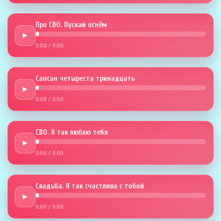
Про СВО. Пускай огнём
►
0:00
/
0:00
Сапсан четыреста тринадцать
►
0:00
/
0:00
СВО. Я так люблю тебя
►
0:00
/
0:00
Свадьба. Я так счастлива с тобой
►
0:00
/
0:00