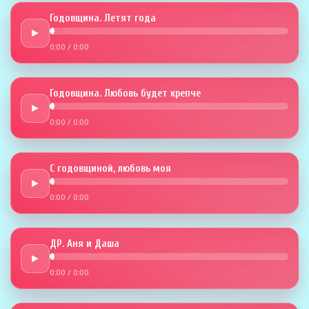
Годовщина. Летят года
►
0:00
/
0:00
Годовщина. Любовь будет крепче
►
0:00
/
0:00
С годовщиной, любовь моя
►
0:00
/
0:00
ДР. Аня и Даша
►
0:00
/
0:00