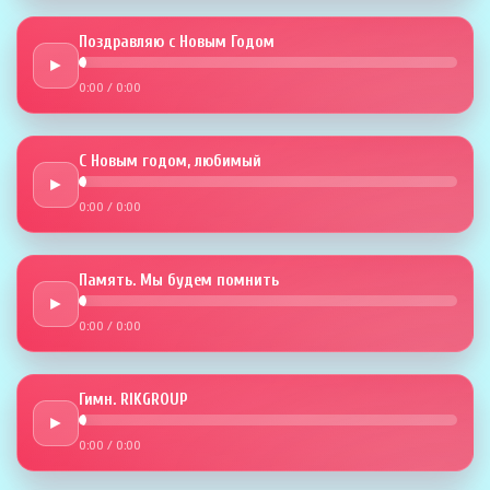
Поздравляю с Новым Годом
►
0:00
/
0:00
С Новым годом, любимый
►
0:00
/
0:00
Память. Мы будем помнить
►
0:00
/
0:00
Гимн. RIKGROUP
►
0:00
/
0:00