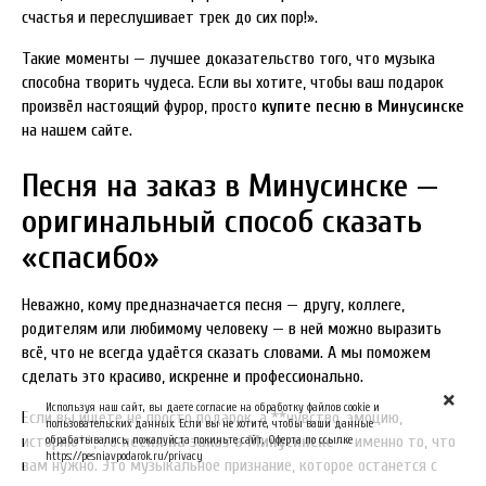
счастья и переслушивает трек до сих пор!».
Такие моменты — лучшее доказательство того, что музыка
способна творить чудеса. Если вы хотите, чтобы ваш подарок
произвёл настоящий фурор, просто
купите песню в Минусинске
на нашем сайте.
Песня на заказ в Минусинске —
оригинальный способ сказать
«спасибо»
Неважно, кому предназначается песня — другу, коллеге,
родителям или любимому человеку — в ней можно выразить
всё, что не всегда удаётся сказать словами. А мы поможем
сделать это красиво, искренне и профессионально.
Используя наш сайт, вы даете согласие на обработку файлов cookie и
Если вы ищете не просто подарок, а **чувство, эмоцию,
пользовательских данных. Если вы не хотите, чтобы ваши данные
историю**, то
песня на заказ в Минусинске
— именно то, что
обрабатывались, пожалуйста покиньте сайт. Оферта по ссылке
https://pesniavpodarok.ru/privacy
вам нужно. Это музыкальное признание, которое останется с