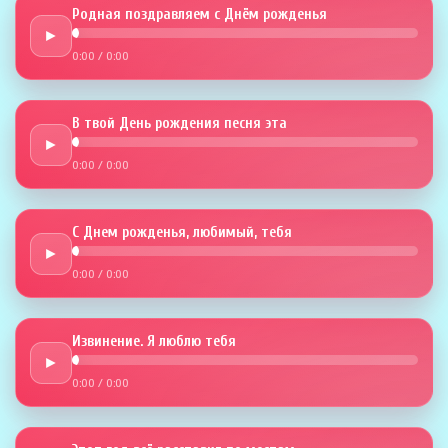
Родная поздравляем с Днём рожденья
►
0:00
/
0:00
В твой День рождения песня эта
►
0:00
/
0:00
С Днем рожденья, любимый, тебя
►
0:00
/
0:00
Извинение. Я люблю тебя
►
0:00
/
0:00