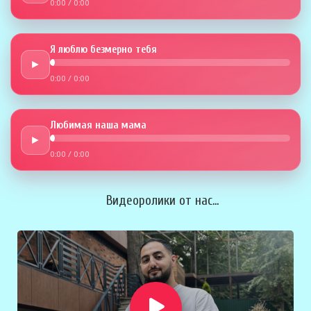
0:00
/
0:00
Я люблю безмерно тебя
►
0:00
/
0:00
Любимая наша мама
►
0:00
/
0:00
Видеоролики от нас...