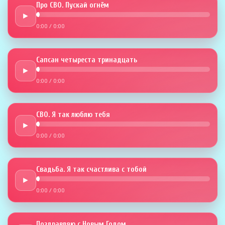
Про СВО. Пускай огнём
►
0:00
/
0:00
Сапсан четыреста тринадцать
►
0:00
/
0:00
СВО. Я так люблю тебя
►
0:00
/
0:00
Свадьба. Я так счастлива с тобой
►
0:00
/
0:00
Поздравляю с Новым Годом