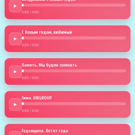
►
0:00
/
0:00
С Новым годом, любимый
►
0:00
/
0:00
Память. Мы будем помнить
►
0:00
/
0:00
Гимн. RIKGROUP
►
0:00
/
0:00
Годовщина. Летят года