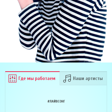
Где мы работаем
Наши артисты
#ЛАЙВСОНГ
Армен Алавердян