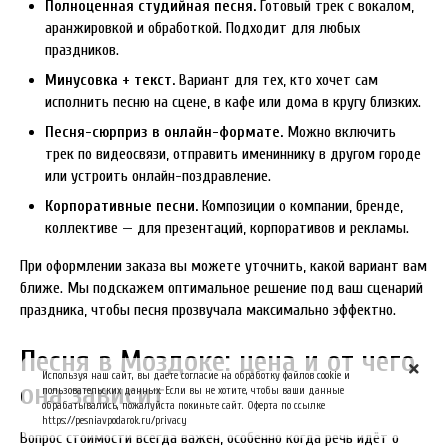
Полноценная студийная песня.
Готовый трек с вокалом,
аранжировкой и обработкой. Подходит для любых
праздников.
Минусовка + текст.
Вариант для тех, кто хочет сам
исполнить песню на сцене, в кафе или дома в кругу близких.
Песня-сюрприз в онлайн-формате.
Можно включить
трек по видеосвязи, отправить имениннику в другом городе
или устроить онлайн-поздравление.
Корпоративные песни.
Композиции о компании, бренде,
коллективе — для презентаций, корпоративов и рекламы.
При оформлении заказа вы можете уточнить, какой вариант вам
ближе. Мы подскажем оптимальное решение под ваш сценарий
праздника, чтобы песня прозвучала максимально эффектно.
Песня в Моздоке: цена и от чего
Используя наш сайт, вы даете согласие на обработку файлов cookie и
она зависит
пользовательских данных. Если вы не хотите, чтобы ваши данные
обрабатывались, пожалуйста покиньте сайт. Оферта по ссылке
https://pesniavpodarok.ru/privacy
Вопрос стоимости всегда важен, особенно когда речь идёт о