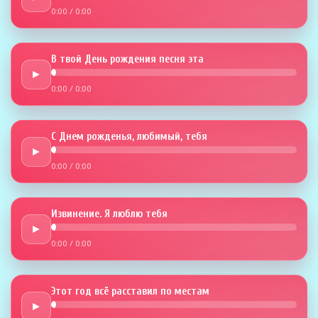
0:00
/
0:00
В твой День рождения песня эта
►
0:00
/
0:00
С Днем рожденья, любимый, тебя
►
0:00
/
0:00
Извинение. Я люблю тебя
►
0:00
/
0:00
Этот год всё расставил по местам
►