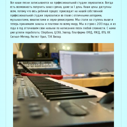
Основатель организации "Лайвсонг". С детства занимается музыкой, пишет
Вока
Все наши песни записываются на профессиональной студии звукозаписи. Всегда
аранжировки, делает сведение и мастеринг на профессиональном уровне.
буду
есть возможность получить заказ срочно, даже за 1 день. Наши цены доступны
Может сделать коммерческий звук даже по записи с диктофона :) Состоит в
Зани
всем, потому что весь рабочий процесс происходит на нашей собственной
дуэте "Ag Jan", и выступает на концертах по всей России. Снимает клипы
куль
профессиональной студии звукозаписи во главе с отличными авторами,
вместе со своими музыкантами, и они собирают более 1 млн. просмотров на
соби
музыкантами, вокалистами и звуко-режиссерами. Мы стали на ступень выше и
ютубе! В основном пишет песни о любви, семье и ценностях жизни. Армен
нуля
теперь принимаем заказы и платежи по всему миру. Мы в строю с 2013 года, и из
сделает из вашей истории настоящую конфетку, обращайтесь!
слов
года в год оттачиваем свои навыки по написанию песен любой сложности. С нами
и ор
уже успели поработать: Сбербанк, ЦСКА, Эвотор, Платформа ОФД, РЖД, ВТБ, ХК
Исполнитель, звукорежиссёр
Сигнал-Метеор, Ростест Урал, ТЭК Вилар.