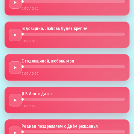
►
0:00
/
0:00
Годовщина. Любовь будет крепче
►
0:00
/
0:00
С годовщиной, любовь моя
►
0:00
/
0:00
ДР. Аня и Даша
►
0:00
/
0:00
Родная поздравляем с Днём рожденья
►