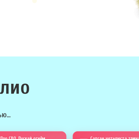
олио
ю...
Про СВО. Пускай огнём