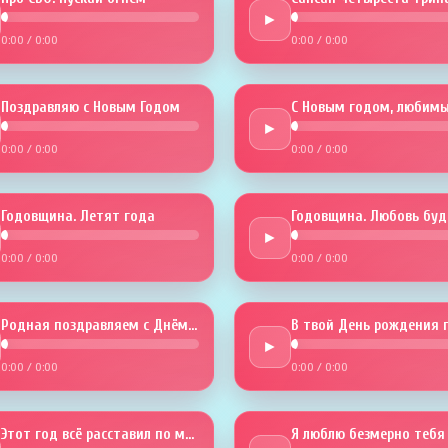
►
0:00
/
0:00
0:00
/
0:00
Поздравляю с Новым Годом
С Новым годом, любимы
►
0:00
/
0:00
0:00
/
0:00
Годовщина. Летят года
►
0:00
/
0:00
0:00
/
0:00
Родная поздравляем с Днём рожденья
►
0:00
/
0:00
0:00
/
0:00
Этот год всё расставил по местам
Я люблю безмерно тебя