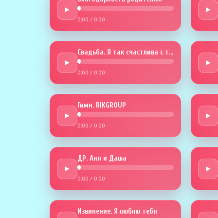
►
►
0:00
/
0:00
Свадьба. Я так счастлива с тобой
►
►
0:00
/
0:00
Гимн. RIKGROUP
►
►
0:00
/
0:00
ДР. Аня и Даша
►
►
0:00
/
0:00
Извинение. Я люблю тебя