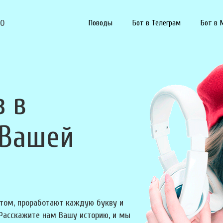
90
Поводы
Бот в Телеграм
Бот в 
з в
 Вашей
том, проработают каждую букву и
 Расскажите нам Вашу историю, и мы