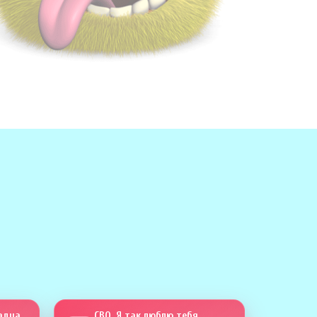
Сапсан четыреста тринадцать
СВО. Я так люблю тебя