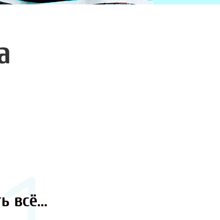
а
ь всё...