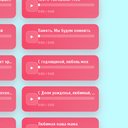
►
0:00
/
0:00
й
Память. Мы будем помнить
►
0:00
/
0:00
Годовщина. Любовь будет крепче
С годовщиной, любовь моя
►
0:00
/
0:00
В твой День рождения песня эта
С Днем рожденья, любимый, тебя
►
0:00
/
0:00
Любимая наша мама