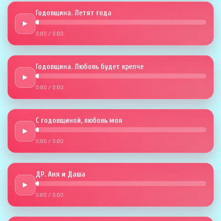
Годовщина. Летят года
►
0:00
/
0:00
Годовщина. Любовь будет крепче
►
0:00
/
0:00
С годовщиной, любовь моя
►
0:00
/
0:00
ДР. Аня и Даша
►
0:00
/
0:00