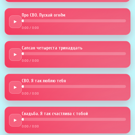
Про СВО. Пускай огнём
►
0:00
/
0:00
Сапсан четыреста тринадцать
►
0:00
/
0:00
СВО. Я так люблю тебя
►
0:00
/
0:00
Свадьба. Я так счастлива с тобой
►
0:00
/
0:00