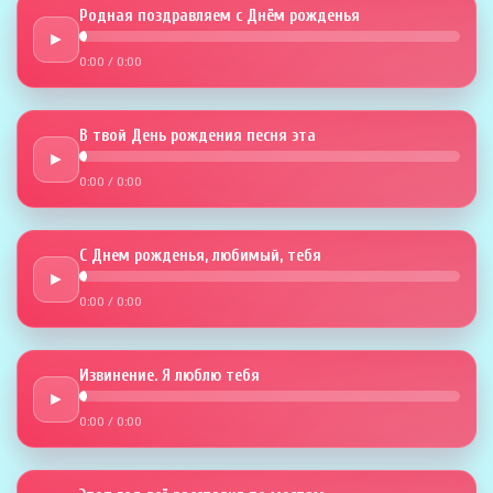
Родная поздравляем с Днём рожденья
►
0:00
/
0:00
В твой День рождения песня эта
►
0:00
/
0:00
С Днем рожденья, любимый, тебя
►
0:00
/
0:00
Извинение. Я люблю тебя
►
0:00
/
0:00