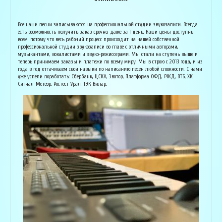
Армен Алавердян
Основатель организации "Лайвсонг". С детства занимается музыкой, пишет
Вока
Все наши песни записываются на профессиональной студии звукозаписи. Всегда
аранжировки, делает сведение и мастеринг на профессиональном уровне.
буду
есть возможность получить заказ срочно, даже за 1 день. Наши цены доступны
Может сделать коммерческий звук даже по записи с диктофона :) Состоит в
Зани
всем, потому что весь рабочий процесс происходит на нашей собственной
дуэте "Ag Jan", и выступает на концертах по всей России. Снимает клипы
куль
профессиональной студии звукозаписи во главе с отличными авторами,
вместе со своими музыкантами, и они собирают более 1 млн. просмотров на
соби
музыкантами, вокалистами и звуко-режиссерами. Мы стали на ступень выше и
ютубе! В основном пишет песни о любви, семье и ценностях жизни. Армен
нуля
теперь принимаем заказы и платежи по всему миру. Мы в строю с 2013 года, и из
сделает из вашей истории настоящую конфетку, обращайтесь!
слов
года в год оттачиваем свои навыки по написанию песен любой сложности. С нами
и ор
уже успели поработать: Сбербанк, ЦСКА, Эвотор, Платформа ОФД, РЖД, ВТБ, ХК
Исполнитель, звукорежиссёр
Сигнал-Метеор, Ростест Урал, ТЭК Вилар.