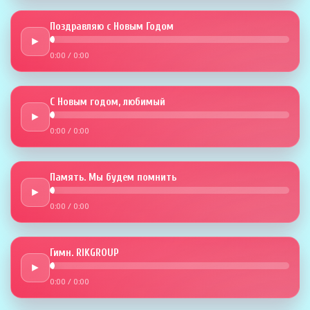
Поздравляю с Новым Годом
►
0:00
/
0:00
С Новым годом, любимый
►
0:00
/
0:00
Память. Мы будем помнить
►
0:00
/
0:00
Гимн. RIKGROUP
►
0:00
/
0:00