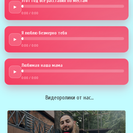
Этот год всё расставил по местам
►
0:00
/
0:00
Я люблю безмерно тебя
►
0:00
/
0:00
Любимая наша мама
►
0:00
/
0:00
Видеоролики от нас...