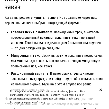
заказ
Когда вы решаете
купить песню в Новодвинске
через наш
сервис, вы можете выбрать подходящий формат:
Готовая песня с вокалом.
Полноценный трек, в котором
профессиональный вокалист исполняет текст по вашей
истории. Такой вариант идеален для большинства случаев
— от дня рождения до свадьбы.
Минусовка и текст.
Если вы хотите исполнить песню сами,
мы можем подготовить высококачественную минусовку и
прописанный под неё текст.
Расширенный вариант.
В некоторых случаях к песне
заказывают видеоряд или слайд-шоу, чтобы показать клип
на большом экране. Музыка в этом случае всё равно
пишется индивидуально.
Используя наш сайт, вы даете согласие на обработку файлов cookie и
пользовательских данных. Если вы не хотите, чтобы ваши данные
Независимо от формата,
песня на заказ в Новодвинске
обрабатывались, пожалуйста покиньте сайт. Оферта по ссылке
https://pesniavpodarok.ru/privacy
остаётся уникальной — мы не используем чужие тексты и не