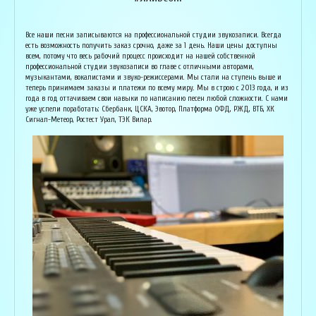
Армен Алавердян
Основатель организации "Лайвсонг". С детства занимается музыкой, пишет
Вока
Все наши песни записываются на профессиональной студии звукозаписи. Всегда
аранжировки, делает сведение и мастеринг на профессиональном уровне.
буду
есть возможность получить заказ срочно, даже за 1 день. Наши цены доступны
Может сделать коммерческий звук даже по записи с диктофона :) Состоит в
Зани
всем, потому что весь рабочий процесс происходит на нашей собственной
дуэте "Ag Jan", и выступает на концертах по всей России. Снимает клипы
куль
профессиональной студии звукозаписи во главе с отличными авторами,
вместе со своими музыкантами, и они собирают более 1 млн. просмотров на
соби
музыкантами, вокалистами и звуко-режиссерами. Мы стали на ступень выше и
ютубе! В основном пишет песни о любви, семье и ценностях жизни. Армен
нуля
теперь принимаем заказы и платежи по всему миру. Мы в строю с 2013 года, и из
сделает из вашей истории настоящую конфетку, обращайтесь!
слов
года в год оттачиваем свои навыки по написанию песен любой сложности. С нами
и ор
уже успели поработать: Сбербанк, ЦСКА, Эвотор, Платформа ОФД, РЖД, ВТБ, ХК
Исполнитель, звукорежиссёр
Сигнал-Метеор, Ростест Урал, ТЭК Вилар.