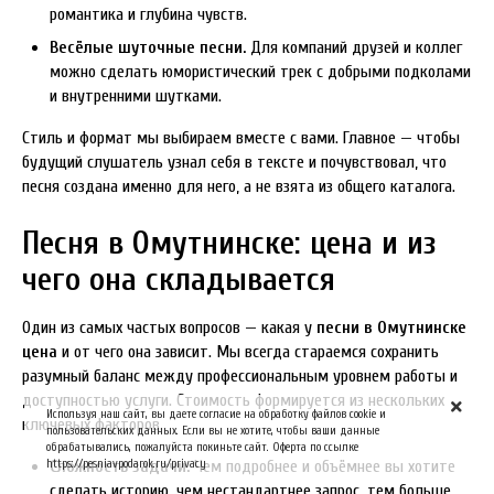
романтика и глубина чувств.
Весёлые шуточные песни.
Для компаний друзей и коллег
можно сделать юмористический трек с добрыми подколами
и внутренними шутками.
Стиль и формат мы выбираем вместе с вами. Главное — чтобы
будущий слушатель узнал себя в тексте и почувствовал, что
песня создана именно для него, а не взята из общего каталога.
Песня в Омутнинске: цена и из
чего она складывается
Один из самых частых вопросов — какая у
песни в Омутнинске
цена
и от чего она зависит. Мы всегда стараемся сохранить
разумный баланс между профессиональным уровнем работы и
доступностью услуги. Стоимость формируется из нескольких
Используя наш сайт, вы даете согласие на обработку файлов cookie и
ключевых факторов.
пользовательских данных. Если вы не хотите, чтобы ваши данные
обрабатывались, пожалуйста покиньте сайт. Оферта по ссылке
https://pesniavpodarok.ru/privacy
Сложность задачи.
Чем подробнее и объёмнее вы хотите
сделать историю, чем нестандартнее запрос, тем больше