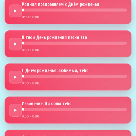
Родная поздравляем с Днём рожденья
►
0:00
/
0:00
В твой День рождения песня эта
►
0:00
/
0:00
С Днем рожденья, любимый, тебя
►
0:00
/
0:00
Извинение. Я люблю тебя
►
0:00
/
0:00