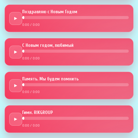
Поздравляю с Новым Годом
►
0:00
/
0:00
С Новым годом, любимый
►
0:00
/
0:00
Память. Мы будем помнить
►
0:00
/
0:00
Гимн. RIKGROUP
►
0:00
/
0:00