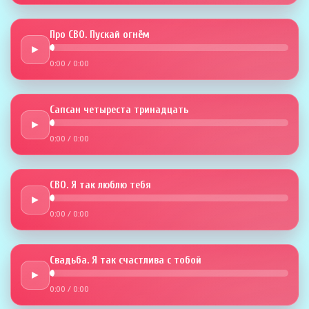
Про СВО. Пускай огнём
►
0:00
/
0:00
Сапсан четыреста тринадцать
►
0:00
/
0:00
СВО. Я так люблю тебя
►
0:00
/
0:00
Свадьба. Я так счастлива с тобой
►
0:00
/
0:00