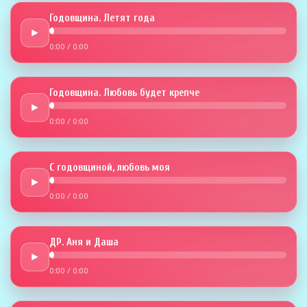
Годовщина. Летят года
►
0:00
/
0:00
Годовщина. Любовь будет крепче
►
0:00
/
0:00
С годовщиной, любовь моя
►
0:00
/
0:00
ДР. Аня и Даша
►
0:00
/
0:00