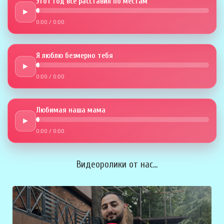
Этот год всё расставил по местам
►
0:00
/
0:00
Я люблю безмерно тебя
►
0:00
/
0:00
Любимая наша мама
►
0:00
/
0:00
Видеоролики от нас...