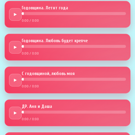
Годовщина. Летят года
►
0:00
/
0:00
Годовщина. Любовь будет крепче
►
0:00
/
0:00
С годовщиной, любовь моя
►
0:00
/
0:00
ДР. Аня и Даша
►
0:00
/
0:00