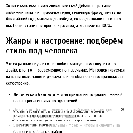
Хотите максимальную «киношность»? Добавьте детали:
любимый напиток, привычку героя, семейную фразу, мечту на
ближайший год, маленькую победу, которую помните только
вы. Песня станет не просто красивой, а «вашей» на 100%.
Жанры и настроение: подберём
стиль под человека
У всех разный вкус: кто-то любит мягкую акустику, кто-то —
драйв, кто-то — современное поп-звучание. Мы ориентируемся
на ваши пожелания и делаем так, чтобы песня воспринималась
естественно.
Лирическая баллада
— для признаний, годовщин, мамы/
папы, трогательных поздравлений.
Позитивный поп
— универсальный вариант для дня
Используя наш сайт, вы даете согласие на обработку файлов cookie и
рождения и семейных праздников.
пользовательских данных. Если вы не хотите, чтобы ваши данные
обрабатывались, пожалуйста покиньте сайт. Оферта по ссылке
Энергичный танцевальный трек
— чтобы включить на
https://pesniavpodarok.ru/privacy
банкете и собрать улыбки.