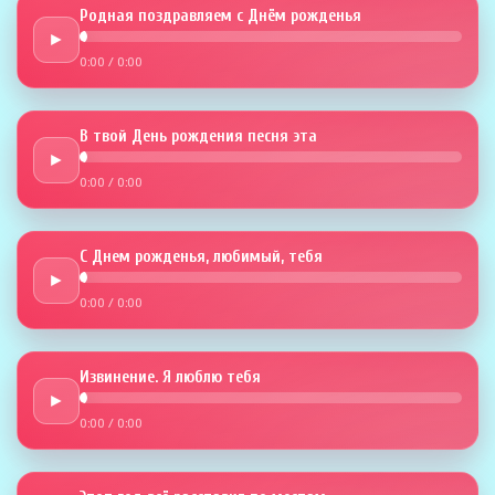
Родная поздравляем с Днём рожденья
►
0:00
/
0:00
В твой День рождения песня эта
►
0:00
/
0:00
С Днем рожденья, любимый, тебя
►
0:00
/
0:00
Извинение. Я люблю тебя
►
0:00
/
0:00