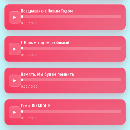
Поздравляю с Новым Годом
►
0:00
/
0:00
С Новым годом, любимый
►
0:00
/
0:00
Память. Мы будем помнить
►
0:00
/
0:00
Гимн. RIKGROUP
►
0:00
/
0:00