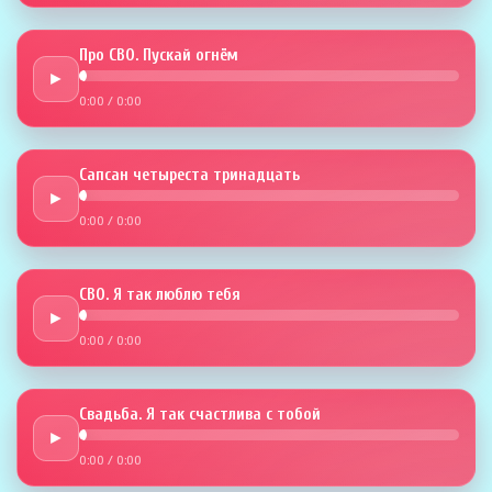
Про СВО. Пускай огнём
►
0:00
/
0:00
Сапсан четыреста тринадцать
►
0:00
/
0:00
СВО. Я так люблю тебя
►
0:00
/
0:00
Свадьба. Я так счастлива с тобой
►
0:00
/
0:00