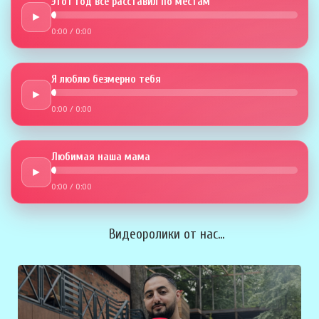
Этот год всё расставил по местам
►
0:00
/
0:00
Я люблю безмерно тебя
►
0:00
/
0:00
Любимая наша мама
►
0:00
/
0:00
Видеоролики от нас...