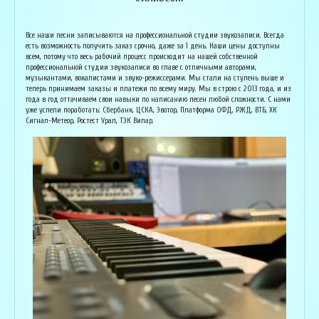
Армен Алавердян
Основатель организации "Лайвсонг". С детства занимается музыкой, пишет
Вока
Все наши песни записываются на профессиональной студии звукозаписи. Всегда
аранжировки, делает сведение и мастеринг на профессиональном уровне.
буду
есть возможность получить заказ срочно, даже за 1 день. Наши цены доступны
Может сделать коммерческий звук даже по записи с диктофона :) Состоит в
Зани
всем, потому что весь рабочий процесс происходит на нашей собственной
дуэте "Ag Jan", и выступает на концертах по всей России. Снимает клипы
куль
профессиональной студии звукозаписи во главе с отличными авторами,
вместе со своими музыкантами, и они собирают более 1 млн. просмотров на
соби
музыкантами, вокалистами и звуко-режиссерами. Мы стали на ступень выше и
ютубе! В основном пишет песни о любви, семье и ценностях жизни. Армен
нуля
теперь принимаем заказы и платежи по всему миру. Мы в строю с 2013 года, и из
сделает из вашей истории настоящую конфетку, обращайтесь!
слов
года в год оттачиваем свои навыки по написанию песен любой сложности. С нами
и ор
уже успели поработать: Сбербанк, ЦСКА, Эвотор, Платформа ОФД, РЖД, ВТБ, ХК
Исполнитель, звукорежиссёр
Сигнал-Метеор, Ростест Урал, ТЭК Вилар.