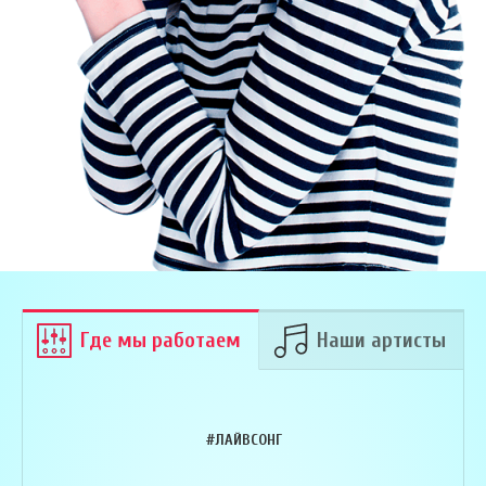
Где мы работаем
Наши артисты
#ЛАЙВСОНГ
Армен Алавердян