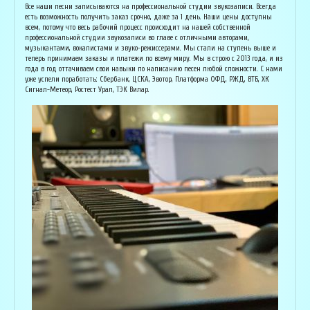
Основатель организации "Лайвсонг". С детства занимается музыкой, пишет
Вока
Все наши песни записываются на профессиональной студии звукозаписи. Всегда
аранжировки, делает сведение и мастеринг на профессиональном уровне.
буду
есть возможность получить заказ срочно, даже за 1 день. Наши цены доступны
Может сделать коммерческий звук даже по записи с диктофона :) Состоит в
Зани
всем, потому что весь рабочий процесс происходит на нашей собственной
дуэте "Ag Jan", и выступает на концертах по всей России. Снимает клипы
куль
профессиональной студии звукозаписи во главе с отличными авторами,
вместе со своими музыкантами, и они собирают более 1 млн. просмотров на
соби
музыкантами, вокалистами и звуко-режиссерами. Мы стали на ступень выше и
ютубе! В основном пишет песни о любви, семье и ценностях жизни. Армен
нуля
теперь принимаем заказы и платежи по всему миру. Мы в строю с 2013 года, и из
сделает из вашей истории настоящую конфетку, обращайтесь!
слов
года в год оттачиваем свои навыки по написанию песен любой сложности. С нами
и ор
уже успели поработать: Сбербанк, ЦСКА, Эвотор, Платформа ОФД, РЖД, ВТБ, ХК
Исполнитель, звукорежиссёр
Сигнал-Метеор, Ростест Урал, ТЭК Вилар.