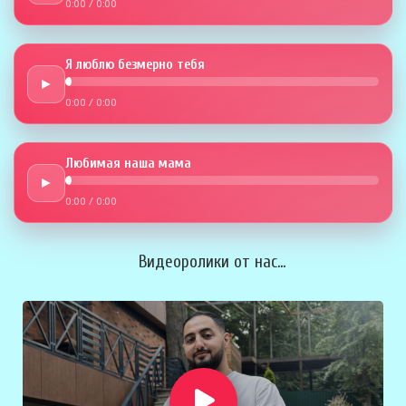
0:00
/
0:00
Я люблю безмерно тебя
►
0:00
/
0:00
Любимая наша мама
►
0:00
/
0:00
Видеоролики от нас...