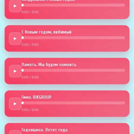
►
0:00
/
0:00
С Новым годом, любимый
►
0:00
/
0:00
Память. Мы будем помнить
►
0:00
/
0:00
Гимн. RIKGROUP
►
0:00
/
0:00
Годовщина. Летят года