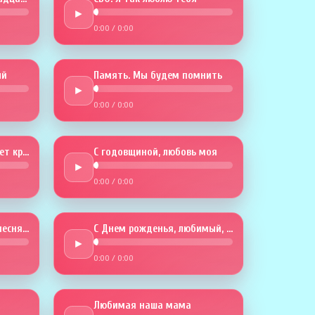
►
0:00
/
0:00
й
Память. Мы будем помнить
►
0:00
/
0:00
Годовщина. Любовь будет крепче
С годовщиной, любовь моя
►
0:00
/
0:00
В твой День рождения песня эта
С Днем рожденья, любимый, тебя
►
0:00
/
0:00
Любимая наша мама