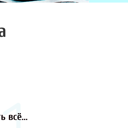
а
ь всё...