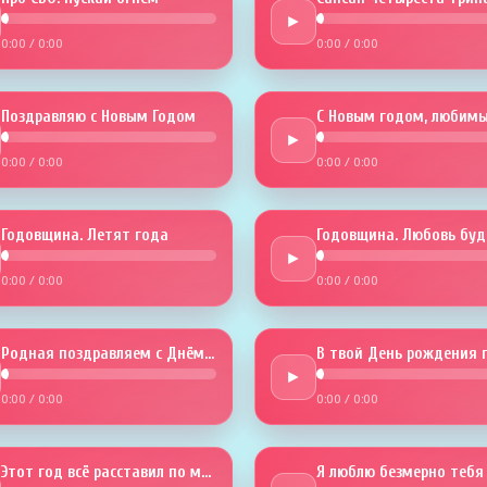
►
0:00
/
0:00
0:00
/
0:00
Поздравляю с Новым Годом
С Новым годом, любимы
►
0:00
/
0:00
0:00
/
0:00
Годовщина. Летят года
►
0:00
/
0:00
0:00
/
0:00
Родная поздравляем с Днём рожденья
►
0:00
/
0:00
0:00
/
0:00
Этот год всё расставил по местам
Я люблю безмерно тебя