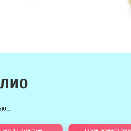
олио
ю...
Про СВО. Пускай огнём