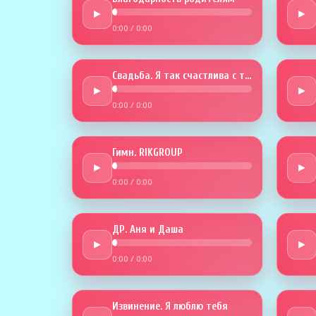
►
►
0:00
/
0:00
Свадьба. Я так счастлива с тобой
►
►
0:00
/
0:00
Гимн. RIKGROUP
►
►
0:00
/
0:00
ДР. Аня и Даша
►
►
0:00
/
0:00
Извинение. Я люблю тебя