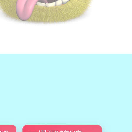
Сапсан четыреста тринадцать
СВО. Я так люблю тебя