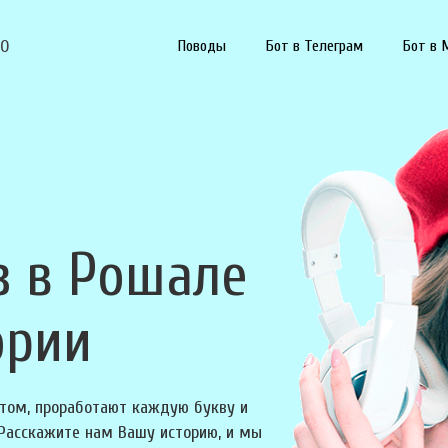
90
Поводы
Бот в Телеграм
Бот в 
з в Рошале
ории
том, проработают каждую букву и
 Расскажите нам Вашу историю, и мы