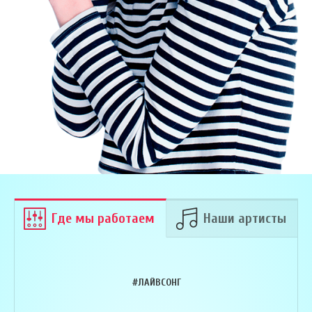
Где мы работаем
Наши артисты
#ЛАЙВСОНГ
Армен Алавердян