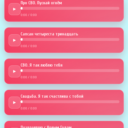
Про СВО. Пускай огнём
►
0:00
/
0:00
Сапсан четыреста тринадцать
►
0:00
/
0:00
СВО. Я так люблю тебя
►
0:00
/
0:00
Свадьба. Я так счастлива с тобой
►
0:00
/
0:00
Поздравляю с Новым Годом