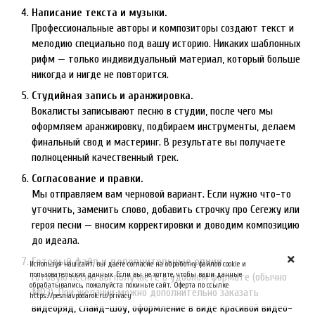
Написание текста и музыки.
Профессиональные авторы и композиторы создают текст и
мелодию специально под вашу историю. Никаких шаблонных
рифм — только индивидуальный материал, который больше
никогда и нигде не повторится.
Студийная запись и аранжировка.
Вокалисты записывают песню в студии, после чего мы
оформляем аранжировку, подбираем инструменты, делаем
финальный свод и мастеринг. В результате вы получаете
полноценный качественный трек.
Согласование и правки.
Мы отправляем вам черновой вариант. Если нужно что-то
уточнить, заменить слово, добавить строчку про Сегежу или
героя песни — вносим корректировки и доводим композицию
до идеала.
Готовый файл и дополнительные опции.
Используя наш сайт, вы даете согласие на обработку файлов cookie и
пользовательских данных. Если вы не хотите, чтобы ваши данные
Готовую песню вы получаете в удобном формате (обычно
обрабатывались, пожалуйста покиньте сайт. Оферта по ссылке
MP3). При желании можно дополнительно заказать
https://pesniavpodarok.ru/privacy
видеоряд, слайд-шоу, оформление в виде красивой видео-