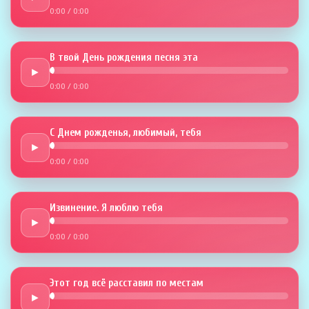
0:00
/
0:00
В твой День рождения песня эта
►
0:00
/
0:00
С Днем рожденья, любимый, тебя
►
0:00
/
0:00
Извинение. Я люблю тебя
►
0:00
/
0:00
Этот год всё расставил по местам
►