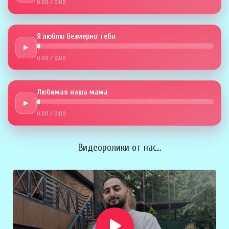
0:00
/
0:00
Я люблю безмерно тебя
►
0:00
/
0:00
Любимая наша мама
►
0:00
/
0:00
Видеоролики от нас...