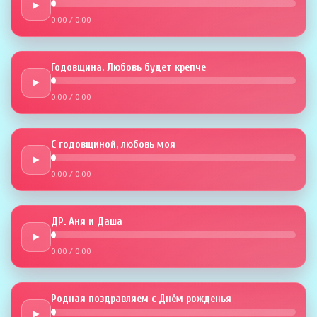
►
0:00
/
0:00
Годовщина. Любовь будет крепче
►
0:00
/
0:00
С годовщиной, любовь моя
►
0:00
/
0:00
ДР. Аня и Даша
►
0:00
/
0:00
Родная поздравляем с Днём рожденья
►