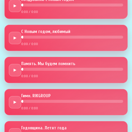
►
0:00
/
0:00
С Новым годом, любимый
►
0:00
/
0:00
Память. Мы будем помнить
►
0:00
/
0:00
Гимн. RIKGROUP
►
0:00
/
0:00
Годовщина. Летят года