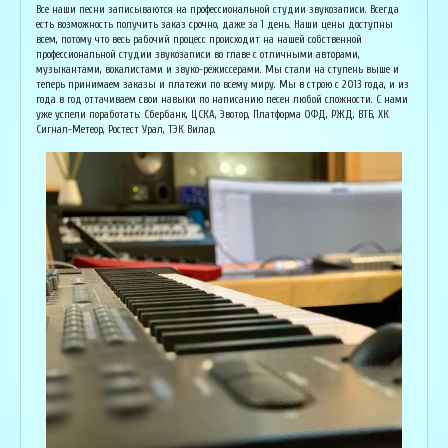
Основатель организации "Лайвсонг". С детства занимается музыкой, пишет
Вока
Все наши песни записываются на профессиональной студии звукозаписи. Всегда
аранжировки, делает сведение и мастеринг на профессиональном уровне.
буду
есть возможность получить заказ срочно, даже за 1 день. Наши цены доступны
Может сделать коммерческий звук даже по записи с диктофона :) Состоит в
Зани
всем, потому что весь рабочий процесс происходит на нашей собственной
дуэте "Ag Jan", и выступает на концертах по всей России. Снимает клипы
куль
профессиональной студии звукозаписи во главе с отличными авторами,
вместе со своими музыкантами, и они собирают более 1 млн. просмотров на
соби
музыкантами, вокалистами и звуко-режиссерами. Мы стали на ступень выше и
ютубе! В основном пишет песни о любви, семье и ценностях жизни. Армен
нуля
теперь принимаем заказы и платежи по всему миру. Мы в строю с 2013 года, и из
сделает из вашей истории настоящую конфетку, обращайтесь!
слов
года в год оттачиваем свои навыки по написанию песен любой сложности. С нами
и ор
уже успели поработать: Сбербанк, ЦСКА, Эвотор, Платформа ОФД, РЖД, ВТБ, ХК
Исполнитель, звукорежиссёр
Сигнал-Метеор, Ростест Урал, ТЭК Вилар.