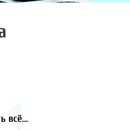
а
ь всё...