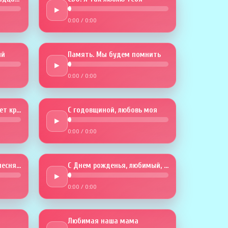
►
0:00
/
0:00
й
Память. Мы будем помнить
►
0:00
/
0:00
Годовщина. Любовь будет крепче
С годовщиной, любовь моя
►
0:00
/
0:00
В твой День рождения песня эта
С Днем рожденья, любимый, тебя
►
0:00
/
0:00
Любимая наша мама