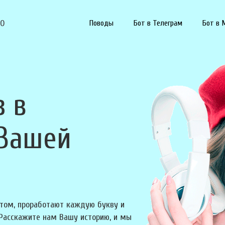
90
Поводы
Бот в Телеграм
Бот в 
з в
 Вашей
том, проработают каждую букву и
 Расскажите нам Вашу историю, и мы