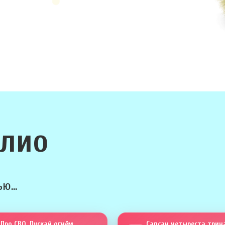
олио
ю...
Про СВО. Пускай огнём