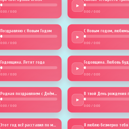
►
0:00
/
0:00
0:00
/
0:00
Поздравляю с Новым Годом
С Новым годом, любимы
►
0:00
/
0:00
0:00
/
0:00
Годовщина. Летят года
►
0:00
/
0:00
0:00
/
0:00
Родная поздравляем с Днём рожденья
►
0:00
/
0:00
0:00
/
0:00
Этот год всё расставил по местам
Я люблю безмерно тебя