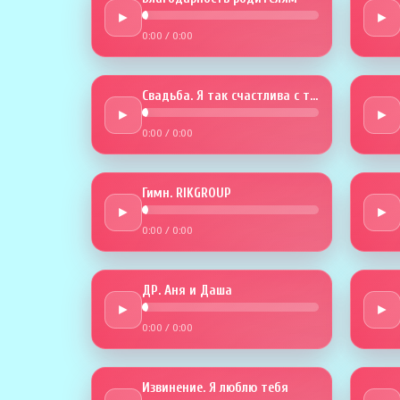
►
►
0:00
/
0:00
Свадьба. Я так счастлива с тобой
►
►
0:00
/
0:00
Гимн. RIKGROUP
►
►
0:00
/
0:00
ДР. Аня и Даша
►
►
0:00
/
0:00
Извинение. Я люблю тебя