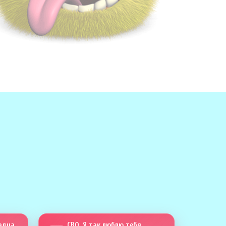
Сапсан четыреста тринадцать
СВО. Я так люблю тебя