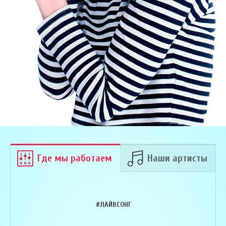
Где мы работаем
Наши артисты
#ЛАЙВСОНГ
Армен Алавердян