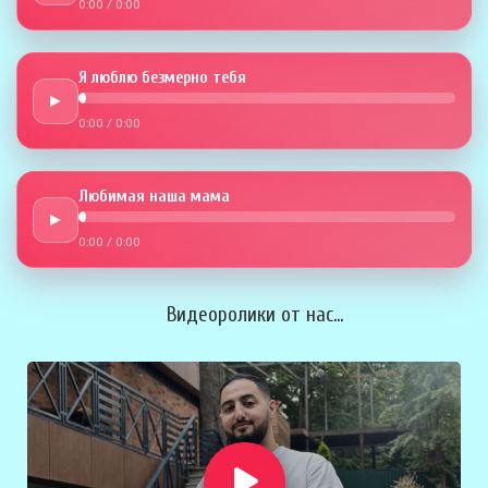
0:00
/
0:00
Я люблю безмерно тебя
►
0:00
/
0:00
Любимая наша мама
►
0:00
/
0:00
Видеоролики от нас...