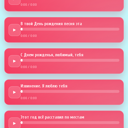
0:00
/
0:00
В твой День рождения песня эта
►
0:00
/
0:00
С Днем рожденья, любимый, тебя
►
0:00
/
0:00
Извинение. Я люблю тебя
►
0:00
/
0:00
Этот год всё расставил по местам
►