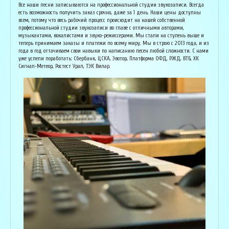
Основатель организации "Лайвсонг". С детства занимается музыкой, пишет
Вока
Все наши песни записываются на профессиональной студии звукозаписи. Всегда
аранжировки, делает сведение и мастеринг на профессиональном уровне.
буду
есть возможность получить заказ срочно, даже за 1 день. Наши цены доступны
Может сделать коммерческий звук даже по записи с диктофона :) Состоит в
Зани
всем, потому что весь рабочий процесс происходит на нашей собственной
дуэте "Ag Jan", и выступает на концертах по всей России. Снимает клипы
куль
профессиональной студии звукозаписи во главе с отличными авторами,
вместе со своими музыкантами, и они собирают более 1 млн. просмотров на
соби
музыкантами, вокалистами и звуко-режиссерами. Мы стали на ступень выше и
ютубе! В основном пишет песни о любви, семье и ценностях жизни. Армен
нуля
теперь принимаем заказы и платежи по всему миру. Мы в строю с 2013 года, и из
сделает из вашей истории настоящую конфетку, обращайтесь!
слов
года в год оттачиваем свои навыки по написанию песен любой сложности. С нами
и ор
уже успели поработать: Сбербанк, ЦСКА, Эвотор, Платформа ОФД, РЖД, ВТБ, ХК
Исполнитель, звукорежиссёр
Сигнал-Метеор, Ростест Урал, ТЭК Вилар.