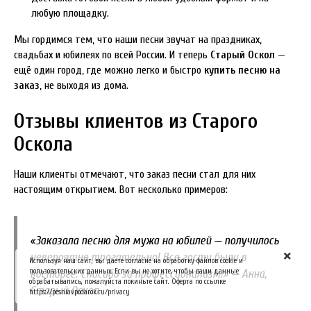
любую площадку.
Мы гордимся тем, что наши песни звучат на праздниках,
свадьбах и юбилеях по всей России. И теперь
Старый Оскол
—
ещё один город, где можно легко и быстро
купить песню на
заказ
, не выходя из дома.
Отзывы клиентов из Старого
Оскола
Наши клиенты отмечают, что заказ песни стал для них
настоящим открытием. Вот несколько примеров:
«Заказала песню для мужа на юбилей — получилось
невероятно трогательно! Все гости были в
Используя наш сайт, вы даете согласие на обработку файлов cookie и
пользовательских данных. Если вы не хотите, чтобы ваши данные
восторге. Спасибо за профессионализм!» —
Анна,
обрабатывались, пожалуйста покиньте сайт. Оферта по ссылке
Старый Оскол
.
https://pesniavpodarok.ru/privacy