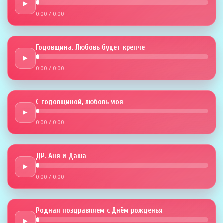
►
0:00
/
0:00
Годовщина. Любовь будет крепче
►
0:00
/
0:00
С годовщиной, любовь моя
►
0:00
/
0:00
ДР. Аня и Даша
►
0:00
/
0:00
Родная поздравляем с Днём рожденья
►