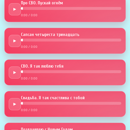
Про СВО. Пускай огнём
►
0:00
/
0:00
Сапсан четыреста тринадцать
►
0:00
/
0:00
СВО. Я так люблю тебя
►
0:00
/
0:00
Свадьба. Я так счастлива с тобой
►
0:00
/
0:00
Поздравляю с Новым Годом