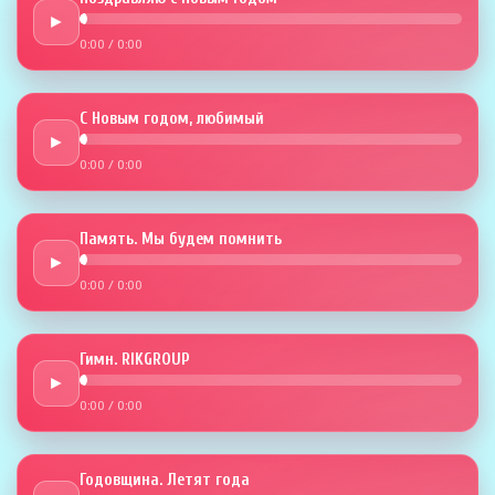
►
0:00
/
0:00
С Новым годом, любимый
►
0:00
/
0:00
Память. Мы будем помнить
►
0:00
/
0:00
Гимн. RIKGROUP
►
0:00
/
0:00
Годовщина. Летят года