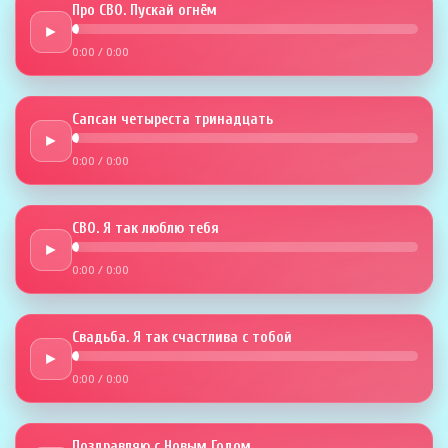
Про СВО. Пускай огнём
►
0:00
/
0:00
Сапсан четыреста тринадцать
►
0:00
/
0:00
СВО. Я так люблю тебя
►
0:00
/
0:00
Свадьба. Я так счастлива с тобой
►
0:00
/
0:00
Поздравляю с Новым Годом