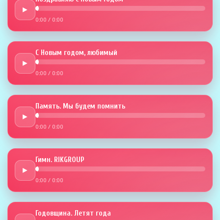
►
0:00
/
0:00
С Новым годом, любимый
►
0:00
/
0:00
Память. Мы будем помнить
►
0:00
/
0:00
Гимн. RIKGROUP
►
0:00
/
0:00
Годовщина. Летят года