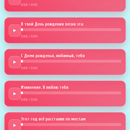
0:00
/
0:00
В твой День рождения песня эта
►
0:00
/
0:00
С Днем рожденья, любимый, тебя
►
0:00
/
0:00
Извинение. Я люблю тебя
►
0:00
/
0:00
Этот год всё расставил по местам
►