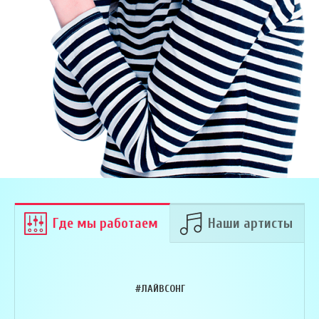
Где мы работаем
Наши артисты
#ЛАЙВСОНГ
Армен Алавердян