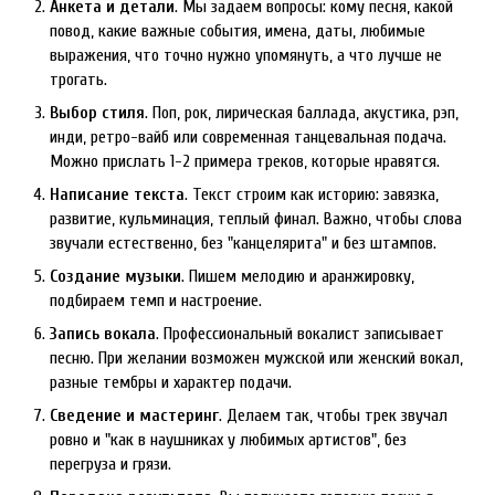
Анкета и детали
. Мы задаем вопросы: кому песня, какой
повод, какие важные события, имена, даты, любимые
выражения, что точно нужно упомянуть, а что лучше не
трогать.
Выбор стиля
. Поп, рок, лирическая баллада, акустика, рэп,
инди, ретро-вайб или современная танцевальная подача.
Можно прислать 1-2 примера треков, которые нравятся.
Написание текста
. Текст строим как историю: завязка,
развитие, кульминация, теплый финал. Важно, чтобы слова
звучали естественно, без "канцелярита" и без штампов.
Создание музыки
. Пишем мелодию и аранжировку,
подбираем темп и настроение.
Запись вокала
. Профессиональный вокалист записывает
песню. При желании возможен мужской или женский вокал,
разные тембры и характер подачи.
Сведение и мастеринг
. Делаем так, чтобы трек звучал
ровно и "как в наушниках у любимых артистов", без
перегруза и грязи.