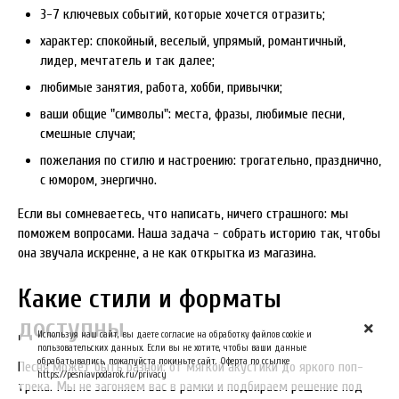
3-7 ключевых событий, которые хочется отразить;
характер: спокойный, веселый, упрямый, романтичный,
лидер, мечтатель и так далее;
любимые занятия, работа, хобби, привычки;
ваши общие "символы": места, фразы, любимые песни,
смешные случаи;
пожелания по стилю и настроению: трогательно, празднично,
с юмором, энергично.
Если вы сомневаетесь, что написать, ничего страшного: мы
поможем вопросами. Наша задача - собрать историю так, чтобы
она звучала искренне, а не как открытка из магазина.
Какие стили и форматы
доступны
Используя наш сайт, вы даете согласие на обработку файлов cookie и
пользовательских данных. Если вы не хотите, чтобы ваши данные
обрабатывались, пожалуйста покиньте сайт. Оферта по ссылке
Песня может быть разной: от мягкой акустики до яркого поп-
https://pesniavpodarok.ru/privacy
трека. Мы не загоняем вас в рамки и подбираем решение под