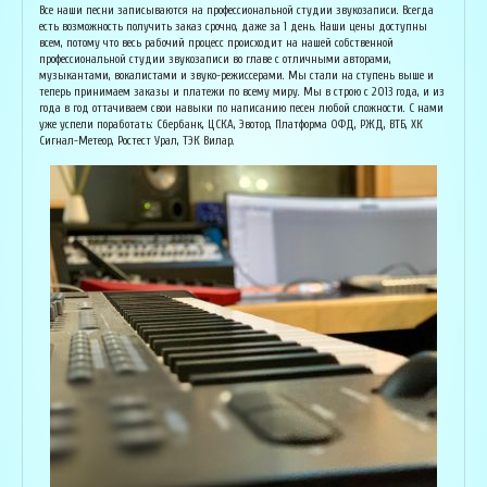
Основатель организации "Лайвсонг". С детства занимается музыкой, пишет
Вока
Все наши песни записываются на профессиональной студии звукозаписи. Всегда
аранжировки, делает сведение и мастеринг на профессиональном уровне.
буду
есть возможность получить заказ срочно, даже за 1 день. Наши цены доступны
Может сделать коммерческий звук даже по записи с диктофона :) Состоит в
Зани
всем, потому что весь рабочий процесс происходит на нашей собственной
дуэте "Ag Jan", и выступает на концертах по всей России. Снимает клипы
куль
профессиональной студии звукозаписи во главе с отличными авторами,
вместе со своими музыкантами, и они собирают более 1 млн. просмотров на
соби
музыкантами, вокалистами и звуко-режиссерами. Мы стали на ступень выше и
ютубе! В основном пишет песни о любви, семье и ценностях жизни. Армен
нуля
теперь принимаем заказы и платежи по всему миру. Мы в строю с 2013 года, и из
сделает из вашей истории настоящую конфетку, обращайтесь!
слов
года в год оттачиваем свои навыки по написанию песен любой сложности. С нами
и ор
уже успели поработать: Сбербанк, ЦСКА, Эвотор, Платформа ОФД, РЖД, ВТБ, ХК
Исполнитель, звукорежиссёр
Сигнал-Метеор, Ростест Урал, ТЭК Вилар.