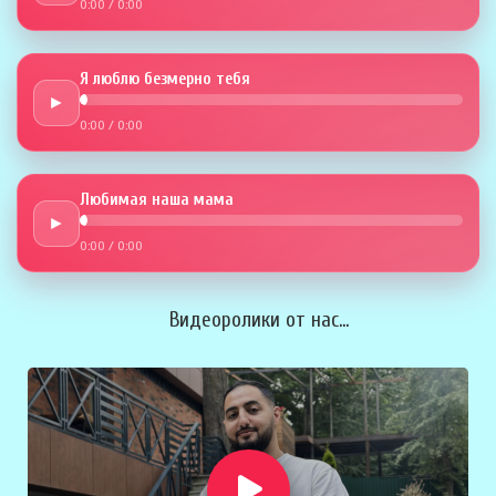
0:00
/
0:00
Я люблю безмерно тебя
►
0:00
/
0:00
Любимая наша мама
►
0:00
/
0:00
Видеоролики от нас...