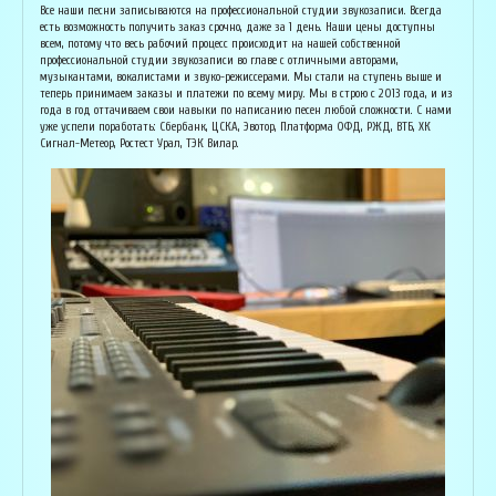
Основатель организации "Лайвсонг". С детства занимается музыкой, пишет
Вока
Все наши песни записываются на профессиональной студии звукозаписи. Всегда
аранжировки, делает сведение и мастеринг на профессиональном уровне.
буду
есть возможность получить заказ срочно, даже за 1 день. Наши цены доступны
Может сделать коммерческий звук даже по записи с диктофона :) Состоит в
Зани
всем, потому что весь рабочий процесс происходит на нашей собственной
дуэте "Ag Jan", и выступает на концертах по всей России. Снимает клипы
куль
профессиональной студии звукозаписи во главе с отличными авторами,
вместе со своими музыкантами, и они собирают более 1 млн. просмотров на
соби
музыкантами, вокалистами и звуко-режиссерами. Мы стали на ступень выше и
ютубе! В основном пишет песни о любви, семье и ценностях жизни. Армен
нуля
теперь принимаем заказы и платежи по всему миру. Мы в строю с 2013 года, и из
сделает из вашей истории настоящую конфетку, обращайтесь!
слов
года в год оттачиваем свои навыки по написанию песен любой сложности. С нами
и ор
уже успели поработать: Сбербанк, ЦСКА, Эвотор, Платформа ОФД, РЖД, ВТБ, ХК
Исполнитель, звукорежиссёр
Сигнал-Метеор, Ростест Урал, ТЭК Вилар.