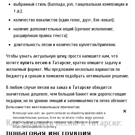
выбранный стиль (баллада, рэп, танцевальная композиция и
т.д.);
количество вокалистов (один голос, дуэт, бэк-вокал);
наличие дополнительных опций (срочное исполнение,
расширенная правка текста);
длительность песни и количество куплетов/припевов.
Чтобы узнать актуальную
цену
, просто напишите нам, что
хотите
купить песню в Татарске
, кратко опишите задачу и
желаемый формат. Мы предложим несколько вариантов по
бюджету и срокам и поможем подобрать оптимальное решение.
В любом случае
песня на заказ в Татарске
обходится
значительно дешевле, чем большой банкет или дорогостоящие
подарки, но по уровню эмоций и запоминаемости легко обгоняет
большинство материальных презентов.
Используя наш сайт, вы даете согласие на обработку файлов cookie и
пользовательских данных. Если вы не хотите, чтобы ваши данные
Как заказать песню в Татарске:
обрабатывались, пожалуйста покиньте сайт. Оферта по ссылке
https://pesniavpodarok.ru/privacy
пошаговая инструкция