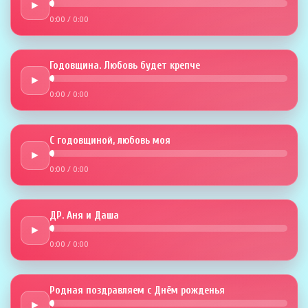
►
0:00
/
0:00
Годовщина. Любовь будет крепче
►
0:00
/
0:00
С годовщиной, любовь моя
►
0:00
/
0:00
ДР. Аня и Даша
►
0:00
/
0:00
Родная поздравляем с Днём рожденья
►