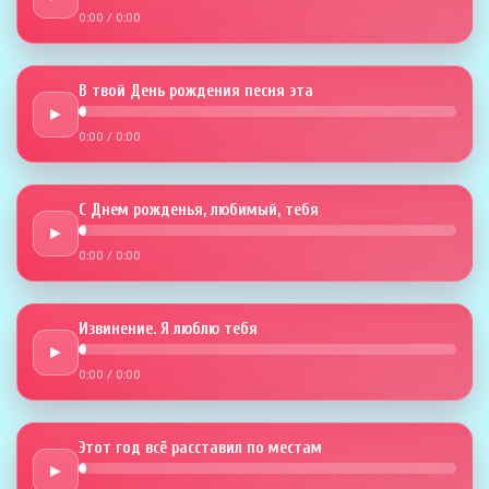
0:00
/
0:00
В твой День рождения песня эта
►
0:00
/
0:00
С Днем рожденья, любимый, тебя
►
0:00
/
0:00
Извинение. Я люблю тебя
►
0:00
/
0:00
Этот год всё расставил по местам
►