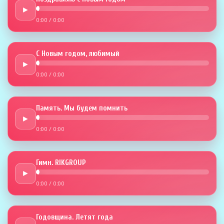
►
0:00
/
0:00
С Новым годом, любимый
►
0:00
/
0:00
Память. Мы будем помнить
►
0:00
/
0:00
Гимн. RIKGROUP
►
0:00
/
0:00
Годовщина. Летят года