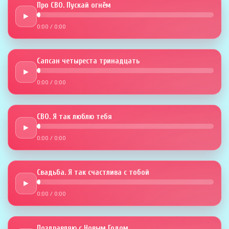
Про СВО. Пускай огнём
►
0:00
/
0:00
Сапсан четыреста тринадцать
►
0:00
/
0:00
СВО. Я так люблю тебя
►
0:00
/
0:00
Свадьба. Я так счастлива с тобой
►
0:00
/
0:00
Поздравляю с Новым Годом