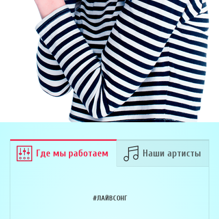
Где мы работаем
Наши артисты
#ЛАЙВСОНГ
Армен Алавердян