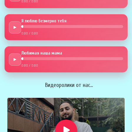
0:00
/
0:00
Я люблю безмерно тебя
►
0:00
/
0:00
Любимая наша мама
►
0:00
/
0:00
Видеоролики от нас...