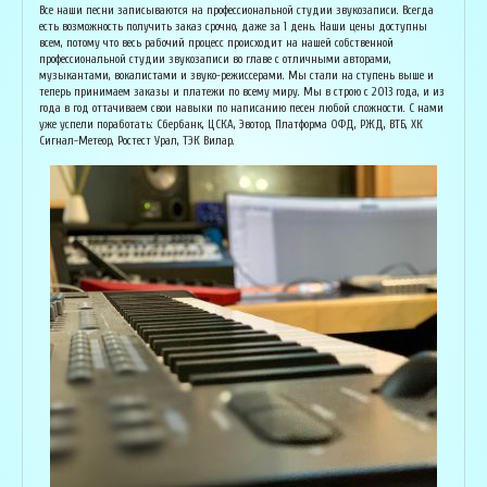
Основатель организации "Лайвсонг". С детства занимается музыкой, пишет
Вока
Все наши песни записываются на профессиональной студии звукозаписи. Всегда
аранжировки, делает сведение и мастеринг на профессиональном уровне.
буду
есть возможность получить заказ срочно, даже за 1 день. Наши цены доступны
Может сделать коммерческий звук даже по записи с диктофона :) Состоит в
Зани
всем, потому что весь рабочий процесс происходит на нашей собственной
дуэте "Ag Jan", и выступает на концертах по всей России. Снимает клипы
куль
профессиональной студии звукозаписи во главе с отличными авторами,
вместе со своими музыкантами, и они собирают более 1 млн. просмотров на
соби
музыкантами, вокалистами и звуко-режиссерами. Мы стали на ступень выше и
ютубе! В основном пишет песни о любви, семье и ценностях жизни. Армен
нуля
теперь принимаем заказы и платежи по всему миру. Мы в строю с 2013 года, и из
сделает из вашей истории настоящую конфетку, обращайтесь!
слов
года в год оттачиваем свои навыки по написанию песен любой сложности. С нами
и ор
уже успели поработать: Сбербанк, ЦСКА, Эвотор, Платформа ОФД, РЖД, ВТБ, ХК
Исполнитель, звукорежиссёр
Сигнал-Метеор, Ростест Урал, ТЭК Вилар.