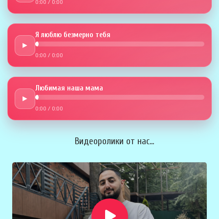
0:00
/
0:00
Я люблю безмерно тебя
►
0:00
/
0:00
Любимая наша мама
►
0:00
/
0:00
Видеоролики от нас...