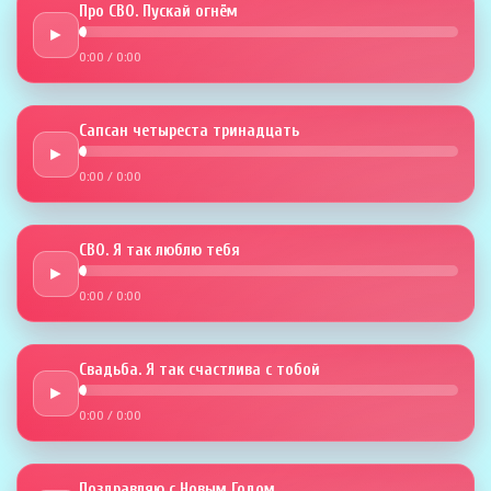
Про СВО. Пускай огнём
►
0:00
/
0:00
Сапсан четыреста тринадцать
►
0:00
/
0:00
СВО. Я так люблю тебя
►
0:00
/
0:00
Свадьба. Я так счастлива с тобой
►
0:00
/
0:00
Поздравляю с Новым Годом