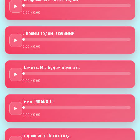
►
0:00
/
0:00
С Новым годом, любимый
►
0:00
/
0:00
Память. Мы будем помнить
►
0:00
/
0:00
Гимн. RIKGROUP
►
0:00
/
0:00
Годовщина. Летят года