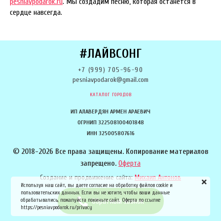
pesniavpodarok.ru
. Мы создадим песню, которая останется в
сердце навсегда.
#ЛАЙВСОНГ
+7 (999) 705-96-90
pesniavpodarok@gmail.com
КАТАЛОГ ГОРОДОВ
ИП АЛАВЕРДЯН АРМЕН АРАЕВИЧ
ОГРНИП 322508100401848
ИНН 325005807616
© 2018-2026 Все права защищены. Копирование материалов
запрещено.
Оферта
Создание и продвижение сайта:
Михаил Антонов
Используя наш сайт, вы даете согласие на обработку файлов cookie и
пользовательских данных. Если вы не хотите, чтобы ваши данные
обрабатывались, пожалуйста покиньте сайт. Оферта по ссылке
Обратный звонок
https://pesniavpodarok.ru/privacy