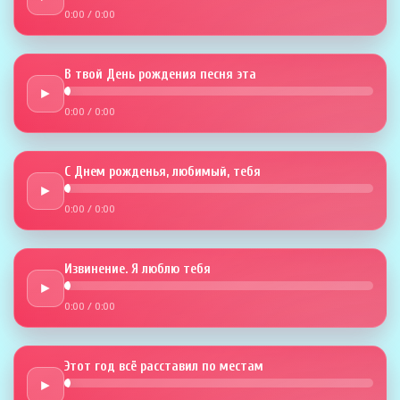
0:00
/
0:00
В твой День рождения песня эта
►
0:00
/
0:00
С Днем рожденья, любимый, тебя
►
0:00
/
0:00
Извинение. Я люблю тебя
►
0:00
/
0:00
Этот год всё расставил по местам
►