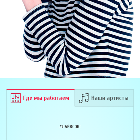
Где мы работаем
Наши артисты
#ЛАЙВСОНГ
Армен Алавердян