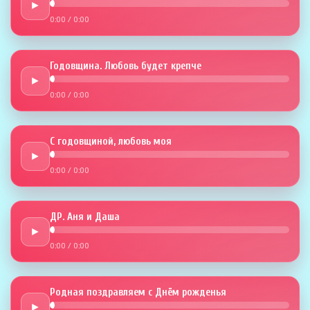
►
0:00
/
0:00
Годовщина. Любовь будет крепче
►
0:00
/
0:00
С годовщиной, любовь моя
►
0:00
/
0:00
ДР. Аня и Даша
►
0:00
/
0:00
Родная поздравляем с Днём рожденья
►