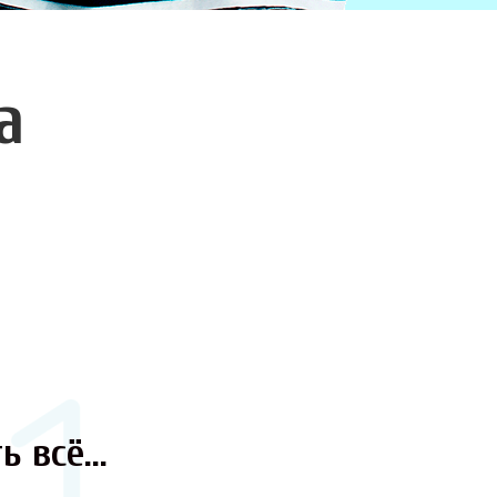
а
ь всё...