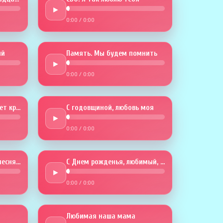
►
0:00
/
0:00
й
Память. Мы будем помнить
►
0:00
/
0:00
Годовщина. Любовь будет крепче
С годовщиной, любовь моя
►
0:00
/
0:00
В твой День рождения песня эта
С Днем рожденья, любимый, тебя
►
0:00
/
0:00
Любимая наша мама