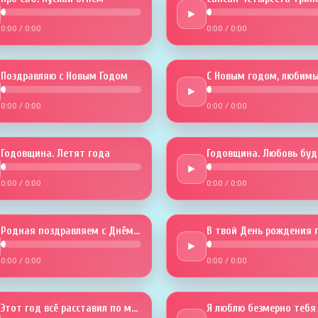
►
0:00
/
0:00
0:00
/
0:00
Поздравляю с Новым Годом
С Новым годом, любимы
►
0:00
/
0:00
0:00
/
0:00
Годовщина. Летят года
►
0:00
/
0:00
0:00
/
0:00
Родная поздравляем с Днём рожденья
►
0:00
/
0:00
0:00
/
0:00
Этот год всё расставил по местам
Я люблю безмерно тебя