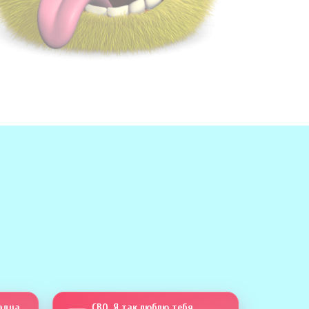
Сапсан четыреста тринадцать
СВО. Я так люблю тебя