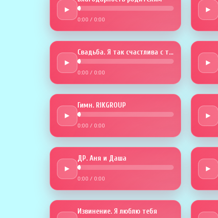
►
►
0:00
/
0:00
Свадьба. Я так счастлива с тобой
►
►
0:00
/
0:00
Гимн. RIKGROUP
►
►
0:00
/
0:00
ДР. Аня и Даша
►
►
0:00
/
0:00
Извинение. Я люблю тебя