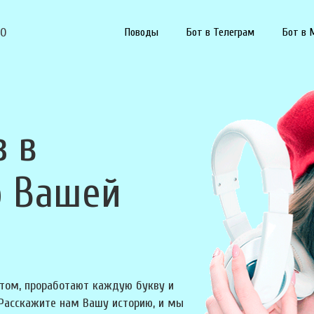
90
Поводы
Бот в Телеграм
Бот в 
з в
о Вашей
том, проработают каждую букву и
 Расскажите нам Вашу историю, и мы