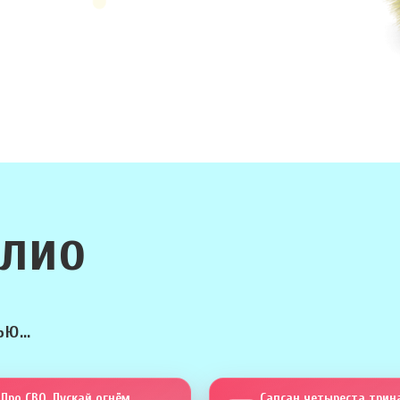
олио
ю...
Про СВО. Пускай огнём