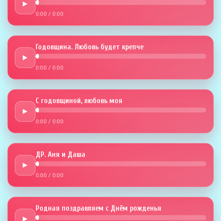
►
0:00
/
0:00
Годовщина. Любовь будет крепче
►
0:00
/
0:00
С годовщиной, любовь моя
►
0:00
/
0:00
ДР. Аня и Даша
►
0:00
/
0:00
Родная поздравляем с Днём рожденья
►