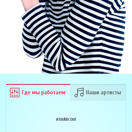
Где мы работаем
Наши артисты
#ЛАЙВСОНГ
Армен Алавердян