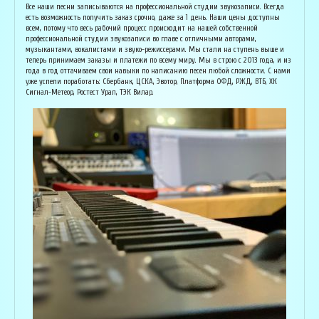
Основатель организации "Лайвсонг". С детства занимается музыкой, пишет
Вока
Все наши песни записываются на профессиональной студии звукозаписи. Всегда
аранжировки, делает сведение и мастеринг на профессиональном уровне.
буду
есть возможность получить заказ срочно, даже за 1 день. Наши цены доступны
Может сделать коммерческий звук даже по записи с диктофона :) Состоит в
Зани
всем, потому что весь рабочий процесс происходит на нашей собственной
дуэте "Ag Jan", и выступает на концертах по всей России. Снимает клипы
куль
профессиональной студии звукозаписи во главе с отличными авторами,
вместе со своими музыкантами, и они собирают более 1 млн. просмотров на
соби
музыкантами, вокалистами и звуко-режиссерами. Мы стали на ступень выше и
ютубе! В основном пишет песни о любви, семье и ценностях жизни. Армен
нуля
теперь принимаем заказы и платежи по всему миру. Мы в строю с 2013 года, и из
сделает из вашей истории настоящую конфетку, обращайтесь!
слов
года в год оттачиваем свои навыки по написанию песен любой сложности. С нами
и ор
уже успели поработать: Сбербанк, ЦСКА, Эвотор, Платформа ОФД, РЖД, ВТБ, ХК
Исполнитель, звукорежиссёр
Сигнал-Метеор, Ростест Урал, ТЭК Вилар.