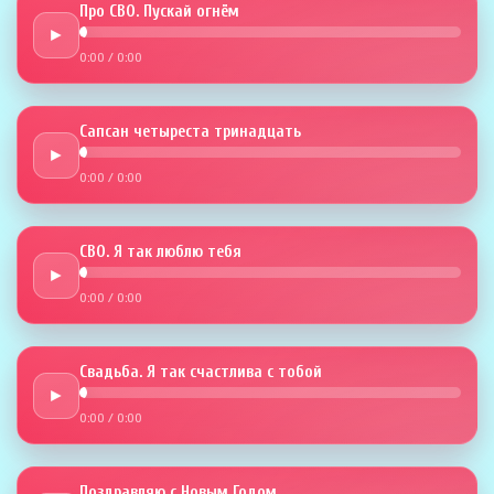
Про СВО. Пускай огнём
►
0:00
/
0:00
Сапсан четыреста тринадцать
►
0:00
/
0:00
СВО. Я так люблю тебя
►
0:00
/
0:00
Свадьба. Я так счастлива с тобой
►
0:00
/
0:00
Поздравляю с Новым Годом