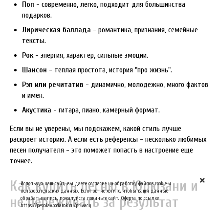
Поп
- современно, легко, подходит для большинства
подарков.
Лирическая баллада
- романтика, признания, семейные
тексты.
Рок
- энергия, характер, сильные эмоции.
Шансон
- теплая простота, история "про жизнь".
Рэп или речитатив
- динамично, молодежно, много фактов
и имен.
Акустика
- гитара, пиано, камерный формат.
Если вы не уверены, мы подскажем, какой стиль лучше
раскроет историю. А если есть референсы - несколько любимых
песен получателя - это поможет попасть в настроение еще
точнее.
Как купить песню в Юрюзани и
Используя наш сайт, вы даете согласие на обработку файлов cookie и
пользовательских данных. Если вы не хотите, чтобы ваши данные
не переживать за результат
обрабатывались, пожалуйста покиньте сайт. Оферта по ссылке
https://pesniavpodarok.ru/privacy