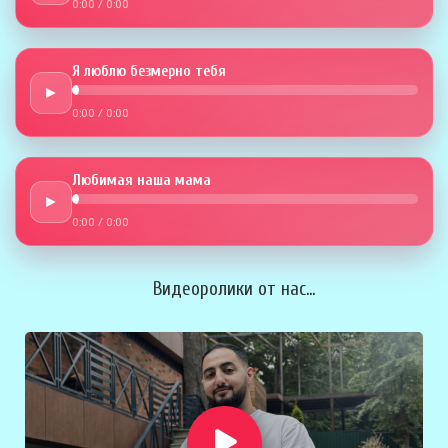
0:00
/
0:00
Я люблю безмерно тебя
►
0:00
/
0:00
Любимая наша мама
►
0:00
/
0:00
Видеоролики от нас...