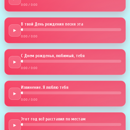
0:00
/
0:00
В твой День рождения песня эта
►
0:00
/
0:00
С Днем рожденья, любимый, тебя
►
0:00
/
0:00
Извинение. Я люблю тебя
►
0:00
/
0:00
Этот год всё расставил по местам
►