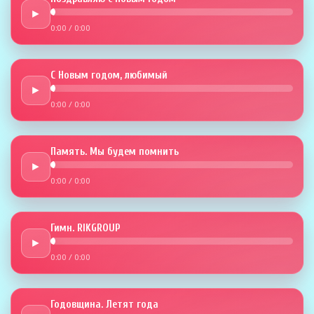
►
0:00
/
0:00
С Новым годом, любимый
►
0:00
/
0:00
Память. Мы будем помнить
►
0:00
/
0:00
Гимн. RIKGROUP
►
0:00
/
0:00
Годовщина. Летят года