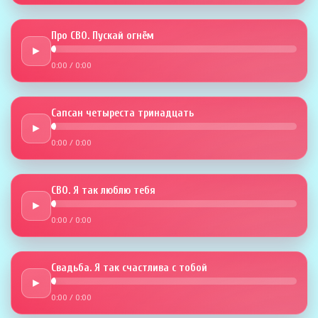
Про СВО. Пускай огнём
►
0:00
/
0:00
Сапсан четыреста тринадцать
►
0:00
/
0:00
СВО. Я так люблю тебя
►
0:00
/
0:00
Свадьба. Я так счастлива с тобой
►
0:00
/
0:00