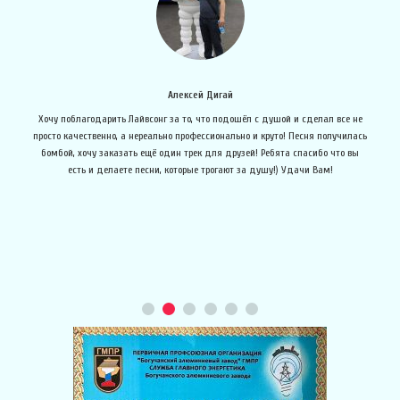
Алексей Дигай
е
Хочу поблагодарить Лайвсонг за то, что подошёл с душой и сделал все не
просто качественно, а нереально профессионально и круто! Песня получилась
бомбой, хочу заказать ещё один трек для друзей! Ребята спасибо что вы
об
есть и делаете песни, которые трогают за душу!) Удачи Вам!
в 
овь