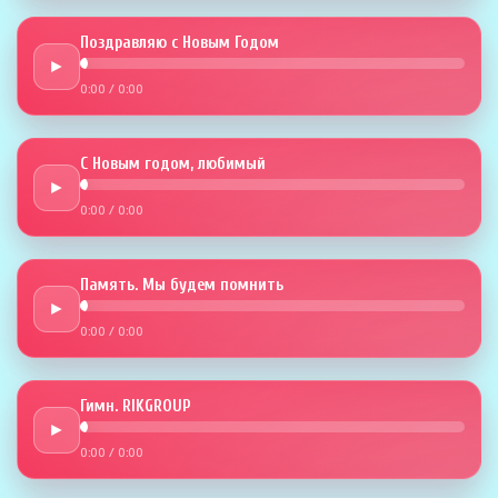
Поздравляю с Новым Годом
►
0:00
/
0:00
С Новым годом, любимый
►
0:00
/
0:00
Память. Мы будем помнить
►
0:00
/
0:00
Гимн. RIKGROUP
►
0:00
/
0:00