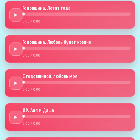
Годовщина. Летят года
►
0:00
/
0:00
Годовщина. Любовь будет крепче
►
0:00
/
0:00
С годовщиной, любовь моя
►
0:00
/
0:00
ДР. Аня и Даша
►
0:00
/
0:00