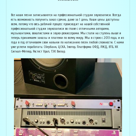
Армен Алавердян
Основатель организации "Лайвсонг". С детства занимается музыкой, пишет
Вока
Все наши песни записываются на профессиональной студии звукозаписи. Всегда
аранжировки, делает сведение и мастеринг на профессиональном уровне.
буду
есть возможность получить заказ срочно, даже за 1 день. Наши цены доступны
Может сделать коммерческий звук даже по записи с диктофона :) Состоит в
Зани
всем, потому что весь рабочий процесс происходит на нашей собственной
дуэте "Ag Jan", и выступает на концертах по всей России. Снимает клипы
куль
профессиональной студии звукозаписи во главе с отличными авторами,
вместе со своими музыкантами, и они собирают более 1 млн. просмотров на
соби
музыкантами, вокалистами и звуко-режиссерами. Мы стали на ступень выше и
ютубе! В основном пишет песни о любви, семье и ценностях жизни. Армен
нуля
теперь принимаем заказы и платежи по всему миру. Мы в строю с 2013 года, и из
сделает из вашей истории настоящую конфетку, обращайтесь!
слов
года в год оттачиваем свои навыки по написанию песен любой сложности. С нами
и ор
уже успели поработать: Сбербанк, ЦСКА, Эвотор, Платформа ОФД, РЖД, ВТБ, ХК
Исполнитель, звукорежиссёр
Сигнал-Метеор, Ростест Урал, ТЭК Вилар.