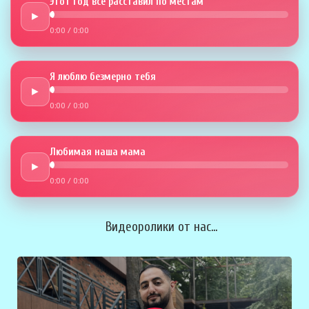
Этот год всё расставил по местам
►
0:00
/
0:00
Я люблю безмерно тебя
►
0:00
/
0:00
Любимая наша мама
►
0:00
/
0:00
Видеоролики от нас...