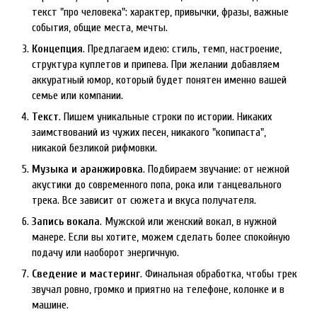
текст "про человека": характер, привычки, фразы, важные
события, общие места, мечты.
Концепция
. Предлагаем идею: стиль, темп, настроение,
структура куплетов и припева. При желании добавляем
аккуратный юмор, который будет понятен именно вашей
семье или компании.
Текст
. Пишем уникальные строки по истории. Никаких
заимствований из чужих песен, никакого "копипаста",
никакой безликой рифмовки.
Музыка и аранжировка
. Подбираем звучание: от нежной
акустики до современного попа, рока или танцевального
трека. Все зависит от сюжета и вкуса получателя.
Запись вокала
. Мужской или женский вокал, в нужной
манере. Если вы хотите, можем сделать более спокойную
подачу или наоборот энергичную.
Сведение и мастеринг
. Финальная обработка, чтобы трек
звучал ровно, громко и приятно на телефоне, колонке и в
машине.