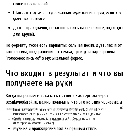
сюжетных историй.
Шансон-подача
- сдержанная мужская история, если это
уместно по вкусу.
Дэнс
- празднично, легко поставить на вечеринке, подходит
для друзей.
По формату тоже есть варианты: сольная песня, дуэт, песня от
коллектива, поздравление от семьи, трек для видеоролика,
"голосовое письмо" в музыкальной форме.
Что входит в результат и что вы
получаете на руки
Когда вы решаете
заказать песню в Заозёрном
через
pesniavpodarok.ru, важно понимать, что это не один черновик, а
полноценная работа с финальным качеством звучания.
Используя наш сайт, вы даете согласие на обработку файлов cookie и
пользовательских данных. Если вы не хотите, чтобы ваши данные
обрабатывались, пожалуйста покиньте сайт. Оферта по ссылке
Уникальный текст по вашей истории.
https://pesniavpodarok.ru/privacy
Музыка и аранжировка под выбранный стиль.