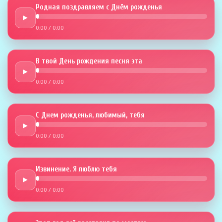
Родная поздравляем с Днём рожденья
►
0:00
/
0:00
В твой День рождения песня эта
►
0:00
/
0:00
С Днем рожденья, любимый, тебя
►
0:00
/
0:00
Извинение. Я люблю тебя
►
0:00
/
0:00