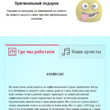
Оригинальный подарок
Подарок на праздник, на примирение, на память.
Вы можете сказать о своих чувствах оригинальным
способом.
Где мы работаем
Наши артисты
#ЛАЙВСОНГ
Армен Алавердян
Основатель организации "Лайвсонг". С детства занимается музыкой, пишет
Вока
Все наши песни записываются на профессиональной студии звукозаписи. Всегда
аранжировки, делает сведение и мастеринг на профессиональном уровне.
буду
есть возможность получить заказ срочно, даже за 1 день. Наши цены доступны
Может сделать коммерческий звук даже по записи с диктофона :) Состоит в
Зани
всем, потому что весь рабочий процесс происходит на нашей собственной
дуэте "Ag Jan", и выступает на концертах по всей России. Снимает клипы
куль
профессиональной студии звукозаписи во главе с отличными авторами,
вместе со своими музыкантами, и они собирают более 1 млн. просмотров на
соби
музыкантами, вокалистами и звуко-режиссерами. Мы стали на ступень выше и
ютубе! В основном пишет песни о любви, семье и ценностях жизни. Армен
нуля
теперь принимаем заказы и платежи по всему миру. Мы в строю с 2013 года, и из
сделает из вашей истории настоящую конфетку, обращайтесь!
слов
года в год оттачиваем свои навыки по написанию песен любой сложности. С нами