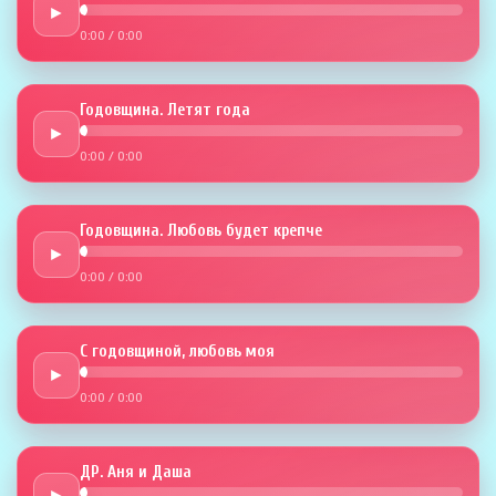
►
0:00
/
0:00
Годовщина. Летят года
►
0:00
/
0:00
Годовщина. Любовь будет крепче
►
0:00
/
0:00
С годовщиной, любовь моя
►
0:00
/
0:00
ДР. Аня и Даша
►