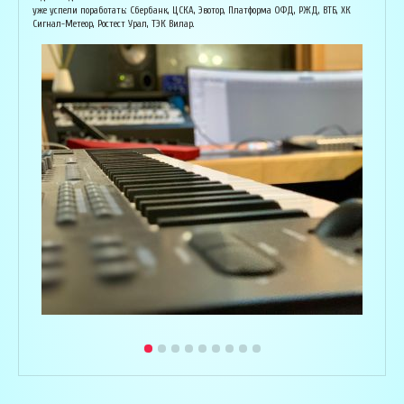
и ор
уже успели поработать: Сбербанк, ЦСКА, Эвотор, Платформа ОФД, РЖД, ВТБ, ХК
Исполнитель, звукорежиссёр
Сигнал-Метеор, Ростест Урал, ТЭК Вилар.