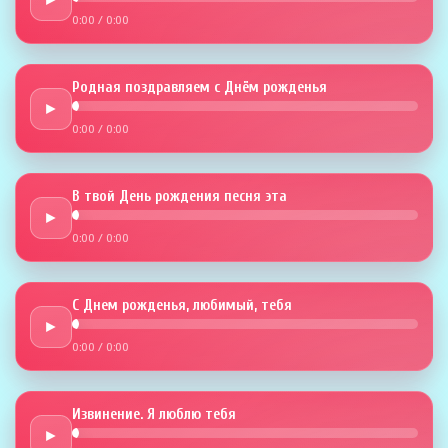
0:00
/
0:00
Родная поздравляем с Днём рожденья
►
0:00
/
0:00
В твой День рождения песня эта
►
0:00
/
0:00
С Днем рожденья, любимый, тебя
►
0:00
/
0:00
Извинение. Я люблю тебя
►