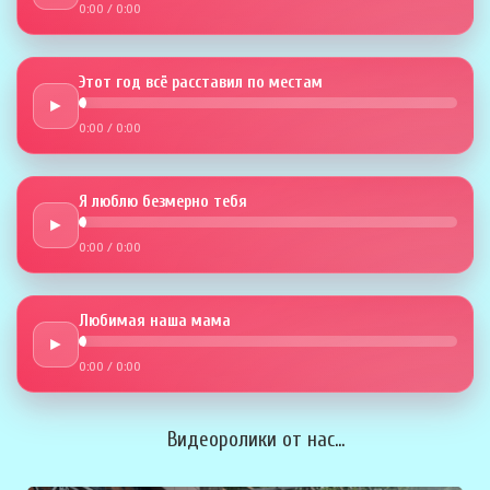
0:00
/
0:00
Этот год всё расставил по местам
►
0:00
/
0:00
Я люблю безмерно тебя
►
0:00
/
0:00
Любимая наша мама
►
0:00
/
0:00
Видеоролики от нас...