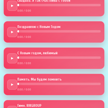
Свадьба. Я так счастлива с тобой
►
0:00
/
0:00
Поздравляю с Новым Годом
►
0:00
/
0:00
С Новым годом, любимый
►
0:00
/
0:00
Память. Мы будем помнить
►
0:00
/
0:00
Гимн. RIKGROUP