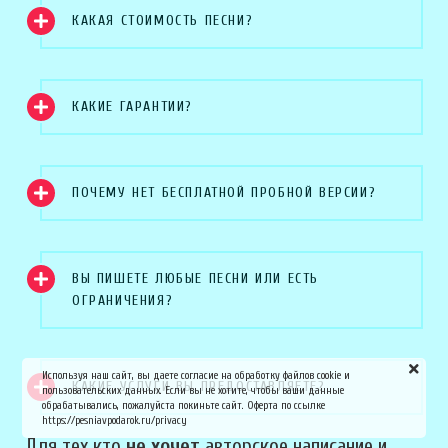
КАКАЯ СТОИМОСТЬ ПЕСНИ?
КАКИЕ ГАРАНТИИ?
ПОЧЕМУ НЕТ БЕСПЛАТНОЙ ПРОБНОЙ ВЕРСИИ?
ВЫ ПИШЕТЕ ЛЮБЫЕ ПЕСНИ ИЛИ ЕСТЬ
ОГРАНИЧЕНИЯ?
Используя наш сайт, вы даете согласие на обработку файлов cookie и
КАКИЕ УСЛУГИ ВЫ ПРЕДОСТАВЛЯЕТЕ?
пользовательских данных. Если вы не хотите, чтобы ваши данные
обрабатывались, пожалуйста покиньте сайт. Оферта по ссылке
https://pesniavpodarok.ru/privacy
Для тех кто
не хочет
авторское написание и