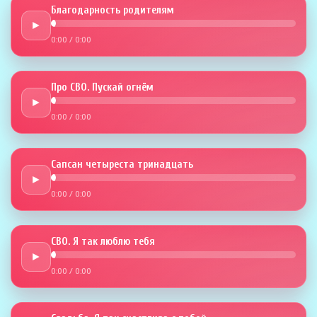
Благодарность родителям
►
0:00
/
0:00
Про СВО. Пускай огнём
►
0:00
/
0:00
Сапсан четыреста тринадцать
►
0:00
/
0:00
СВО. Я так люблю тебя
►
0:00
/
0:00